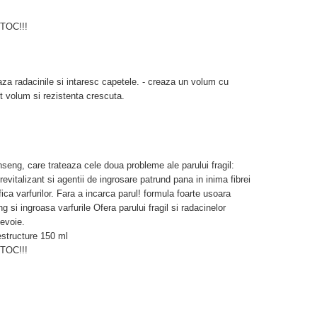
OC!!!
aza radacinile si intaresc capetele. - creaza un volum cu
t volum si rezistenta crescuta.
seng, care trateaza cele doua probleme ale parului fragil:
revitalizant si agentii de ingrosare patrund pana in inima fibrei
fica varfurilor. Fara a incarca parul! formula foarte usoara
 si ingroasa varfurile Ofera parului fragil si radacinelor
nevoie.
structure 150 ml
OC!!!