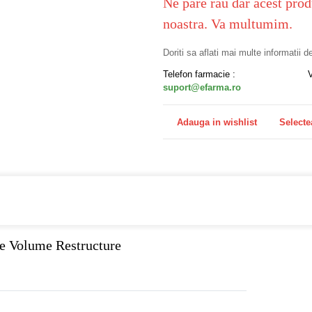
Ne pare rau dar acest prod
noastra. Va multumim.
Doriti sa aflati mai multe informatii 
Telefon farmacie :
suport@efarma.ro
Adauga in wishlist
Selecte
a online eFarma si beneficiezi de transport gratuit!
se Volume Restructure