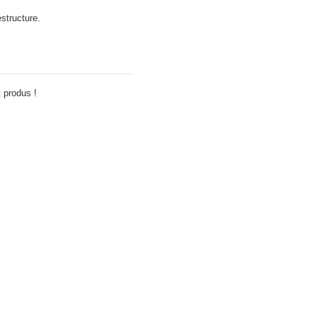
structure.
Adauga comentariu
 produs !