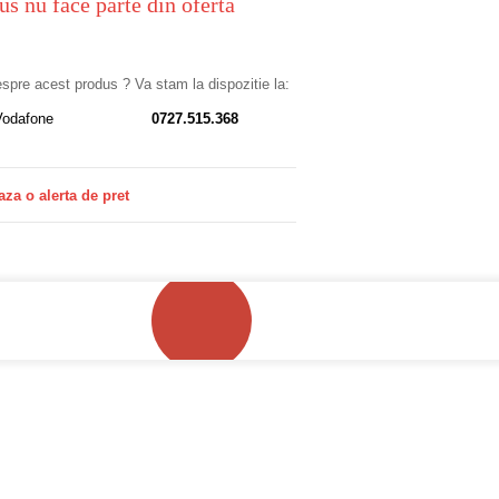
us nu face parte din oferta
despre acest produs ? Va stam la dispozitie la:
Vodafone
0727.515.368
aza o alerta de pret