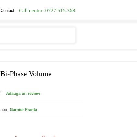
Call center: 0727.515.368
Contact
Contul meu
Cosul meu
y Bi-Phase Volume
i
Adauga un review
ator:
Garnier Franta