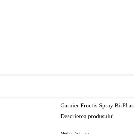
Cumpara de minim 299 lei
din farmaci
Garnier Fructis Spray Bi-Pha
Descrierea produsului
Mod de Aplicare