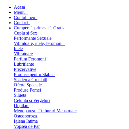
Acasa
Meniu
Contul meu
Contact
Cumperi 1 primesti 1 Gratis
Cuplu si Sex
Performante Sexuale
Vibratoare, inele, feromoni
Inele
Vibratoare
Parfum Feromoni
Lubrifiante
Prezervative
Produse pentru Slabit
Scaderea Greutatii
Oferte Speciale
Produse Femei
Silueta
Celulita si Vergeturi
Depilare
Menopauza , Tulburari Menstruale
Osteoporoza
Igiena Intima
Vopsea de Par