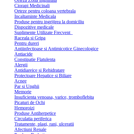
Orteza Zona Inghinala
Ciorapi Medicinali
Orteze pentru coloana vertebrala
Incaltaminte Medicala
Produse pentru ingrijirea la domiciliu
Dispozitive medicale
Suplimente Utilizate Frecvent
Raceala si Gripa
Pentru dureri
Antiinfectioase si Antimicotice Ginecologice
Antiacide
Constipatie Flatulenta
Alergii
Antidiareice si Rehidratare
Protectoare Hepatice si Biliare
Acnee
Par si Unghii
Memorie
Insuficienta venoasa, varice, tromboflebita
Picaturi de Ochi
Hemoroizi
Produse Antiherpetice
Circulatia periferica
Tratamente, plagi, rani, ulceratii
Afectiuni Renale