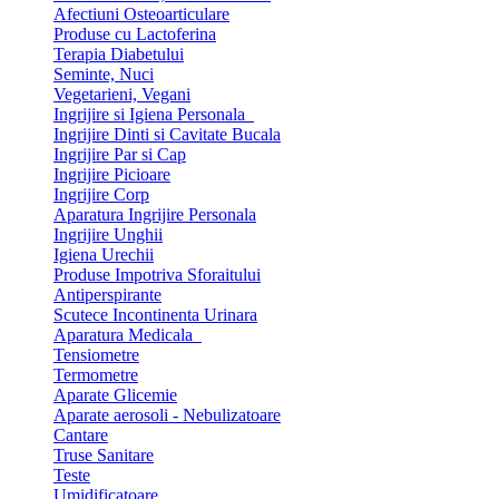
Afectiuni Osteoarticulare
Produse cu Lactoferina
Terapia Diabetului
Seminte, Nuci
Vegetarieni, Vegani
Ingrijire si Igiena Personala
Ingrijire Dinti si Cavitate Bucala
Ingrijire Par si Cap
Ingrijire Picioare
Ingrijire Corp
Aparatura Ingrijire Personala
Ingrijire Unghii
Igiena Urechii
Produse Impotriva Sforaitului
Antiperspirante
Scutece Incontinenta Urinara
Aparatura Medicala
Tensiometre
Termometre
Aparate Glicemie
Aparate aerosoli - Nebulizatoare
Cantare
Truse Sanitare
Teste
Umidificatoare