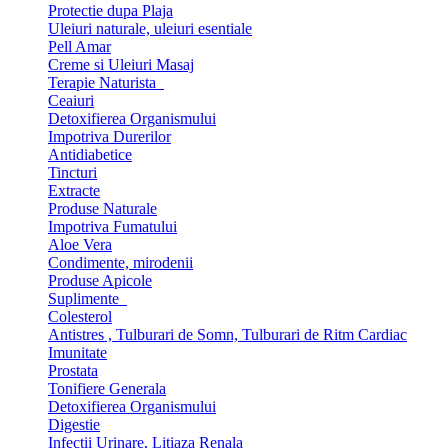
Protectie dupa Plaja
Uleiuri naturale, uleiuri esentiale
Pell Amar
Creme si Uleiuri Masaj
Terapie Naturista
Ceaiuri
Detoxifierea Organismului
Impotriva Durerilor
Antidiabetice
Tincturi
Extracte
Produse Naturale
Impotriva Fumatului
Aloe Vera
Condimente, mirodenii
Produse Apicole
Suplimente
Colesterol
Antistres , Tulburari de Somn, Tulburari de Ritm Cardiac
Imunitate
Prostata
Tonifiere Generala
Detoxifierea Organismului
Digestie
Infectii Urinare, Litiaza Renala