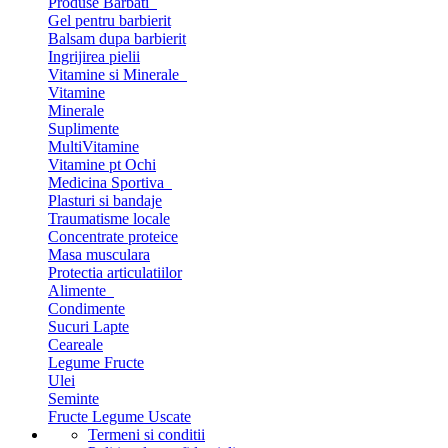
Produse Barbati
Gel pentru barbierit
Balsam dupa barbierit
Ingrijirea pielii
Vitamine si Minerale
Vitamine
Minerale
Suplimente
MultiVitamine
Vitamine pt Ochi
Medicina Sportiva
Plasturi si bandaje
Traumatisme locale
Concentrate proteice
Masa musculara
Protectia articulatiilor
Alimente
Condimente
Sucuri Lapte
Ceareale
Legume Fructe
Ulei
Seminte
Fructe Legume Uscate
Termeni si conditii