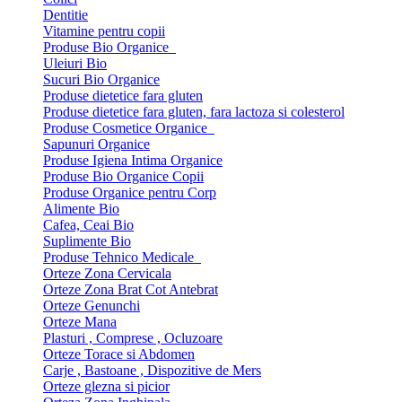
Dentitie
Vitamine pentru copii
Produse Bio Organice
Uleiuri Bio
Sucuri Bio Organice
Produse dietetice fara gluten
Produse dietetice fara gluten, fara lactoza si colesterol
Produse Cosmetice Organice
Sapunuri Organice
Produse Igiena Intima Organice
Produse Bio Organice Copii
Produse Organice pentru Corp
Alimente Bio
Cafea, Ceai Bio
Suplimente Bio
Produse Tehnico Medicale
Orteze Zona Cervicala
Orteze Zona Brat Cot Antebrat
Orteze Genunchi
Orteze Mana
Plasturi , Comprese , Ocluzoare
Orteze Torace si Abdomen
Carje , Bastoane , Dispozitive de Mers
Orteze glezna si picior