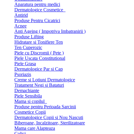
Aparatura pentru medici
Dermatologice Cosmetice
Antirid
Produse Pentru Cicatrici
Acnee
Anti Ageing ( Impotriva Imbatranirii )
Produse Lifting
Hidratare si Tonifiere Ten
Ten Cuperozic
Piele cu Discromii ( Pete )
Piele Uscata Constitutional
Piele Grasa
Dermatologice Par si Cap
Psoriazis
Creme si Lotiuni Dermatologice
Tratament Negi si Bataturi
Demachiante
Piele Sensibila
Mama si copilul
Produse pentru Perioada Sarcinii
Cosmetice Copii
Dermatologice Copii si Nou Nascuti
Biberoane, Incalzitoare, Sterilizatoare
Mama care Alapteaza
Colici