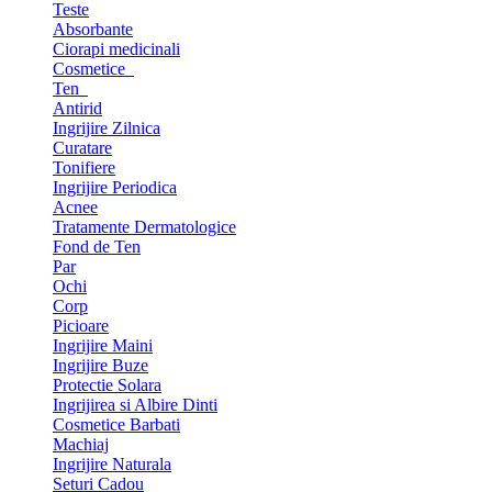
Teste
Absorbante
Ciorapi medicinali
Cosmetice
Ten
Antirid
Ingrijire Zilnica
Curatare
Tonifiere
Ingrijire Periodica
Acnee
Tratamente Dermatologice
Fond de Ten
Par
Ochi
Corp
Picioare
Ingrijire Maini
Ingrijire Buze
Protectie Solara
Ingrijirea si Albire Dinti
Cosmetice Barbati
Machiaj
Ingrijire Naturala
Seturi Cadou