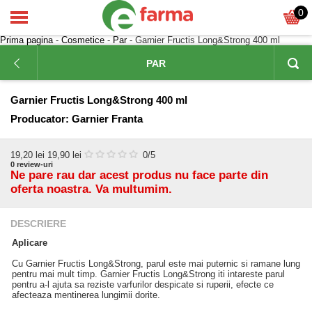
0
Prima pagina
-
Cosmetice
-
Par
- Garnier Fructis Long&Strong 400 ml
PAR
Garnier Fructis Long&Strong 400 ml
Producator:
Garnier Franta
19,20
lei
19,90 lei
0
/5
0
review-uri
Ne pare rau dar acest produs nu face parte din
oferta noastra. Va multumim.
DESCRIERE
Aplicare
Cu Garnier Fructis Long&Strong, parul este mai puternic si ramane lung
pentru mai mult timp. Garnier Fructis Long&Strong iti intareste parul
pentru a-l ajuta sa reziste varfurilor despicate si ruperii, efecte ce
afecteaza mentinerea lungimii dorite.