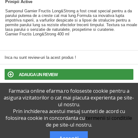
Prinipii Active
Samponul Garnier Fructis Long&Strong a fost creat special pentru a da
parului puterea de a creste cat mai lung.Formula sa inovativa lupta
impotriva ruperii, a varfurilor despicate si a lipsei de stralucire pentru a
permite parului lung sa reziste efectelor trecerii timpului. Textura sa moale
lasa parului o senzatie de naturalete, prospetime si curatenie.
Garnier Fructis Long&Strong 400 ml
Inca nu sunt review-uri la acest produs !
ADAUGA UN REVIEW
Farmacia online efarma.ro foloseste cookie pentru a
TERMENI SI CONDITII
asigura vizitatorilor o cat mai placuta experienta pe site-
ul nostru.
POLITICA DE CONFIDENTIALITATE
Prin inchiderea acestui mesaj sunteti de acord cu
folosirea cookie in concordanta cu
termenii si conditiile
VERSIUNEA DESKTOP
de pe site-ul nostru.