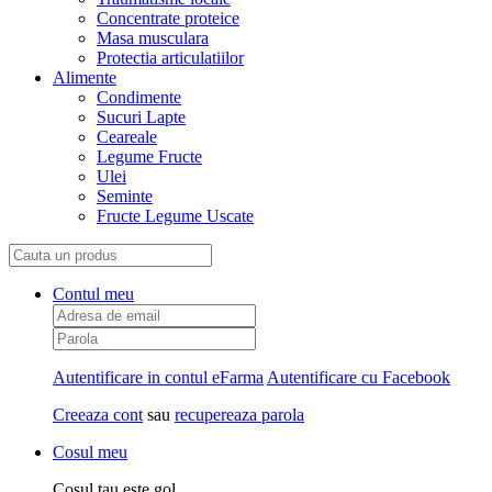
Concentrate proteice
Masa musculara
Protectia articulatiilor
Alimente
Condimente
Sucuri Lapte
Ceareale
Legume Fructe
Ulei
Seminte
Fructe Legume Uscate
Contul meu
Autentificare in contul eFarma
Autentificare cu Facebook
Creeaza cont
sau
recupereaza parola
Cosul meu
Cosul tau este gol