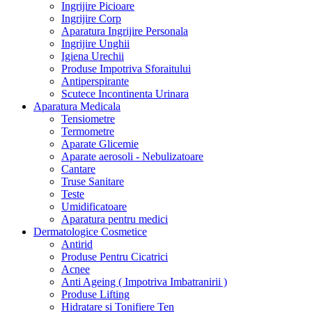
Ingrijire Picioare
Ingrijire Corp
Aparatura Ingrijire Personala
Ingrijire Unghii
Igiena Urechii
Produse Impotriva Sforaitului
Antiperspirante
Scutece Incontinenta Urinara
Aparatura Medicala
Tensiometre
Termometre
Aparate Glicemie
Aparate aerosoli - Nebulizatoare
Cantare
Truse Sanitare
Teste
Umidificatoare
Aparatura pentru medici
Dermatologice Cosmetice
Antirid
Produse Pentru Cicatrici
Acnee
Anti Ageing ( Impotriva Imbatranirii )
Produse Lifting
Hidratare si Tonifiere Ten