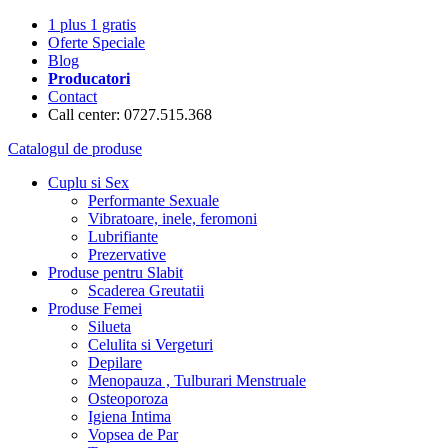
1 plus 1 gratis
Oferte Speciale
Blog
Producatori
Contact
Call center: 0727.515.368
Catalogul de produse
Cuplu si Sex
Performante Sexuale
Vibratoare, inele, feromoni
Lubrifiante
Prezervative
Produse pentru Slabit
Scaderea Greutatii
Produse Femei
Silueta
Celulita si Vergeturi
Depilare
Menopauza , Tulburari Menstruale
Osteoporoza
Igiena Intima
Vopsea de Par