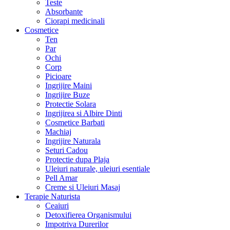
Teste
Absorbante
Ciorapi medicinali
Cosmetice
Ten
Par
Ochi
Corp
Picioare
Ingrijire Maini
Ingrijire Buze
Protectie Solara
Ingrijirea si Albire Dinti
Cosmetice Barbati
Machiaj
Ingrijire Naturala
Seturi Cadou
Protectie dupa Plaja
Uleiuri naturale, uleiuri esentiale
Pell Amar
Creme si Uleiuri Masaj
Terapie Naturista
Ceaiuri
Detoxifierea Organismului
Impotriva Durerilor