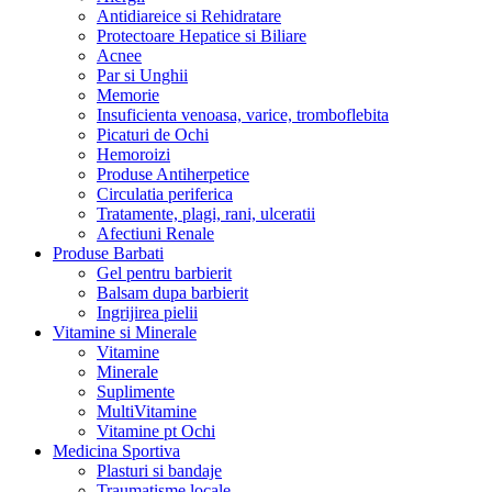
Antidiareice si Rehidratare
Protectoare Hepatice si Biliare
Acnee
Par si Unghii
Memorie
Insuficienta venoasa, varice, tromboflebita
Picaturi de Ochi
Hemoroizi
Produse Antiherpetice
Circulatia periferica
Tratamente, plagi, rani, ulceratii
Afectiuni Renale
Produse Barbati
Gel pentru barbierit
Balsam dupa barbierit
Ingrijirea pielii
Vitamine si Minerale
Vitamine
Minerale
Suplimente
MultiVitamine
Vitamine pt Ochi
Medicina Sportiva
Plasturi si bandaje
Traumatisme locale