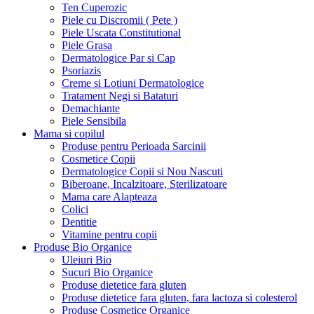
Ten Cuperozic
Piele cu Discromii ( Pete )
Piele Uscata Constitutional
Piele Grasa
Dermatologice Par si Cap
Psoriazis
Creme si Lotiuni Dermatologice
Tratament Negi si Bataturi
Demachiante
Piele Sensibila
Mama si copilul
Produse pentru Perioada Sarcinii
Cosmetice Copii
Dermatologice Copii si Nou Nascuti
Biberoane, Incalzitoare, Sterilizatoare
Mama care Alapteaza
Colici
Dentitie
Vitamine pentru copii
Produse Bio Organice
Uleiuri Bio
Sucuri Bio Organice
Produse dietetice fara gluten
Produse dietetice fara gluten, fara lactoza si colesterol
Produse Cosmetice Organice