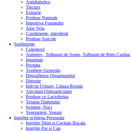
Antidiabetice
Tincturi
Extracte
Produse Naturale
Impotriva Fumatului
Aloe Vera
Condimente, mirodenii
Produse Apicole
Suplimente
Colesterol
Antistres , Tulburari de Somn, Tulburari de Ritm Cardiac
Imunitate
Prostata
Tonifiere Generala
Detoxifierea Organismului
Digestie
Infectii Urinare, Litiaza Renala
Afectiuni Osteoarticulare
Produse cu Lactoferina
Terapia Diabetului
Seminte, Nuci
Vegetarieni, Vegani
Ingrijire si Igiena Personala
Ingrijire Dinti si Cavitate Bucala
Ingrijire Par si Cap