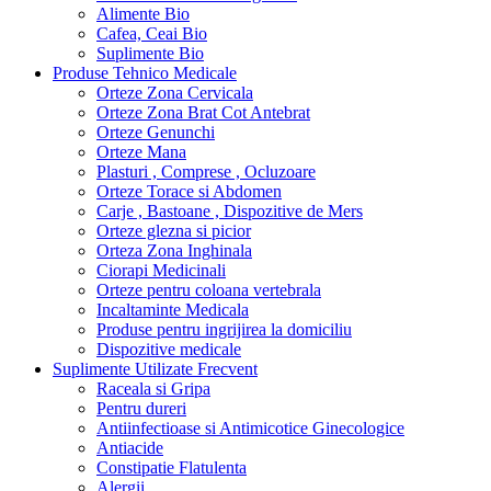
Alimente Bio
Cafea, Ceai Bio
Suplimente Bio
Produse Tehnico Medicale
Orteze Zona Cervicala
Orteze Zona Brat Cot Antebrat
Orteze Genunchi
Orteze Mana
Plasturi , Comprese , Ocluzoare
Orteze Torace si Abdomen
Carje , Bastoane , Dispozitive de Mers
Orteze glezna si picior
Orteza Zona Inghinala
Ciorapi Medicinali
Orteze pentru coloana vertebrala
Incaltaminte Medicala
Produse pentru ingrijirea la domiciliu
Dispozitive medicale
Suplimente Utilizate Frecvent
Raceala si Gripa
Pentru dureri
Antiinfectioase si Antimicotice Ginecologice
Antiacide
Constipatie Flatulenta
Alergii