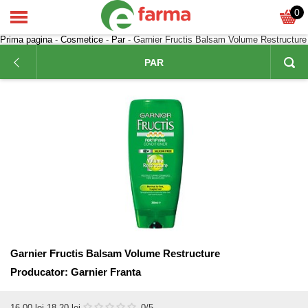
0
Prima pagina
-
Cosmetice
-
Par
- Garnier Fructis Balsam Volume Restructure
PAR
Garnier Fructis Balsam Volume Restructure
Producator:
Garnier Franta
16,00
lei
18,20 lei
0
/5