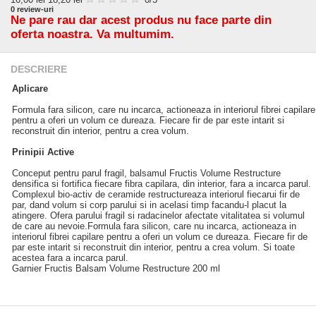
0
review-uri
Ne pare rau dar acest produs nu face parte din
oferta noastra. Va multumim.
DESCRIERE
Aplicare
Formula fara silicon, care nu incarca, actioneaza in interiorul fibrei capilare
pentru a oferi un volum ce dureaza. Fiecare fir de par este intarit si
reconstruit din interior, pentru a crea volum.
Prinipii Active
Conceput pentru parul fragil, balsamul Fructis Volume Restructure
densifica si fortifica fiecare fibra capilara, din interior, fara a incarca parul.
Complexul bio-activ de ceramide restructureaza interiorul fiecarui fir de
par, dand volum si corp parului si in acelasi timp facandu-l placut la
atingere. Ofera parului fragil si radacinelor afectate vitalitatea si volumul
de care au nevoie.Formula fara silicon, care nu incarca, actioneaza in
interiorul fibrei capilare pentru a oferi un volum ce dureaza. Fiecare fir de
par este intarit si reconstruit din interior, pentru a crea volum. Si toate
acestea fara a incarca parul.
Garnier Fructis Balsam Volume Restructure 200 ml