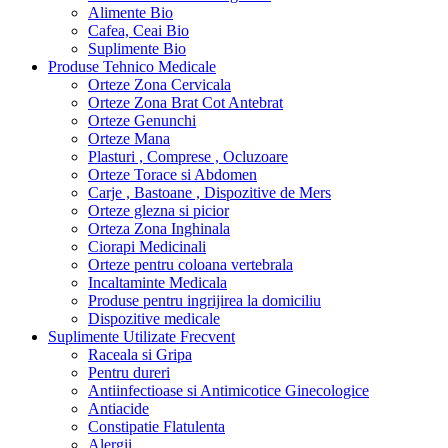
Alimente Bio
Cafea, Ceai Bio
Suplimente Bio
Produse Tehnico Medicale
Orteze Zona Cervicala
Orteze Zona Brat Cot Antebrat
Orteze Genunchi
Orteze Mana
Plasturi , Comprese , Ocluzoare
Orteze Torace si Abdomen
Carje , Bastoane , Dispozitive de Mers
Orteze glezna si picior
Orteza Zona Inghinala
Ciorapi Medicinali
Orteze pentru coloana vertebrala
Incaltaminte Medicala
Produse pentru ingrijirea la domiciliu
Dispozitive medicale
Suplimente Utilizate Frecvent
Raceala si Gripa
Pentru dureri
Antiinfectioase si Antimicotice Ginecologice
Antiacide
Constipatie Flatulenta
Alergii