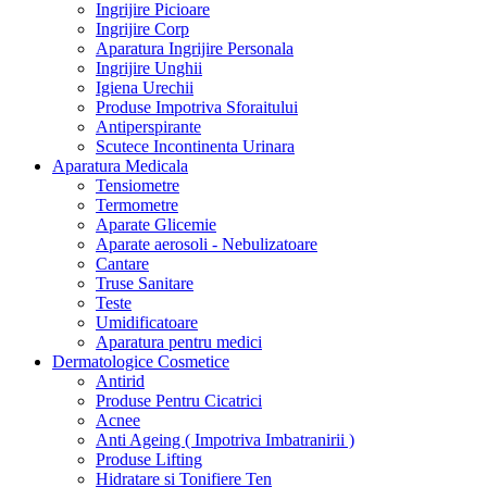
Ingrijire Picioare
Ingrijire Corp
Aparatura Ingrijire Personala
Ingrijire Unghii
Igiena Urechii
Produse Impotriva Sforaitului
Antiperspirante
Scutece Incontinenta Urinara
Aparatura Medicala
Tensiometre
Termometre
Aparate Glicemie
Aparate aerosoli - Nebulizatoare
Cantare
Truse Sanitare
Teste
Umidificatoare
Aparatura pentru medici
Dermatologice Cosmetice
Antirid
Produse Pentru Cicatrici
Acnee
Anti Ageing ( Impotriva Imbatranirii )
Produse Lifting
Hidratare si Tonifiere Ten