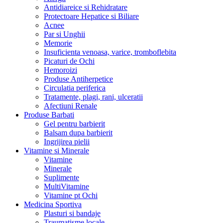
Antidiareice si Rehidratare
Protectoare Hepatice si Biliare
Acnee
Par si Unghii
Memorie
Insuficienta venoasa, varice, tromboflebita
Picaturi de Ochi
Hemoroizi
Produse Antiherpetice
Circulatia periferica
Tratamente, plagi, rani, ulceratii
Afectiuni Renale
Produse Barbati
Gel pentru barbierit
Balsam dupa barbierit
Ingrijirea pielii
Vitamine si Minerale
Vitamine
Minerale
Suplimente
MultiVitamine
Vitamine pt Ochi
Medicina Sportiva
Plasturi si bandaje
Traumatisme locale