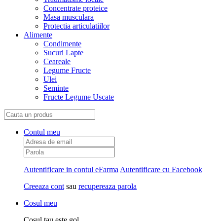
Concentrate proteice
Masa musculara
Protectia articulatiilor
Alimente
Condimente
Sucuri Lapte
Ceareale
Legume Fructe
Ulei
Seminte
Fructe Legume Uscate
Contul meu
Autentificare in contul eFarma
Autentificare cu Facebook
Creeaza cont
sau
recupereaza parola
Cosul meu
Cosul tau este gol