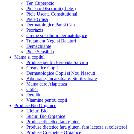
Ten Cuperozic
Piele cu Discromii ( Pete )
Piele Uscata Constitutional
Piele Grasa
Dermatologice Par si Cap
Psoriazis
Creme si Lotiuni Dermatologice
Tratament Negi si Bataturi
Demachiante
Piele Sensibila
Mama si copilul
Produse pentru Perioada Sarcinii
Cosmetice Copii
Dermatologice Copii si Nou Nascuti
Biberoane, Incalzitoare, Sterilizatoare
Mama care Alapteaza
Colici
Dentitie
Vitamine pentru copii
Produse Bio Organice
Uleiuri Bio
Sucuri Bio Organice
Produse dietetice fara gluten
Produse dietetice fara gluten, fara lactoza si colesterol
Produse Cosmetice Organice