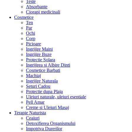
Teste
Absorbante
Ciorapi medicinali
Cosmetice
Ten
Par
Ochi
Corp
Picioare
Ingrijire Maini
Ingrijire Buze
Protectie Solara
Ingrijirea si Albire Dinti
Cosmetice Barbati
Machiaj
Ingrijire Naturala
Seturi Cadou
Protectie dupa Plaja
Uleiuri naturale, uleiuri esentiale
Pell Amar
Creme si Uleiuri Masaj
Terapie Naturista
Ceaiuri
Detoxifierea Organismului
Impotriva Durerilor