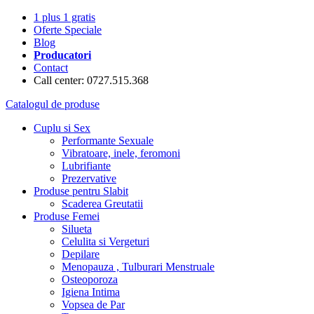
1 plus 1 gratis
Oferte Speciale
Blog
Producatori
Contact
Call center: 0727.515.368
Catalogul de produse
Cuplu si Sex
Performante Sexuale
Vibratoare, inele, feromoni
Lubrifiante
Prezervative
Produse pentru Slabit
Scaderea Greutatii
Produse Femei
Silueta
Celulita si Vergeturi
Depilare
Menopauza , Tulburari Menstruale
Osteoporoza
Igiena Intima
Vopsea de Par