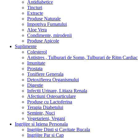
Antidiabetice
Tincturi
Extracte
Produse Naturale
Impotriva Fumatului
Aloe Vera
Condimente, mirodenii
Produse Apicole
Suplimente
Colesterol
Antistres , Tulburari de Somn, Tulburari de Ritm Cardiac
Imunitate
Prostata
Tonifiere Generala
Detoxifierea Organismului
Digestie
Infectii Urinare, Litiaza Renala
Afectiuni Osteoarticulare
Produse cu Lactoferina
Terapia Diabetului
Seminte, Nuci
Vegetarieni, Vegani
Ingrijire si Igiena Personala
Ingrijire Dinti si Cavitate Bucala
Ingrijire Par si Cap