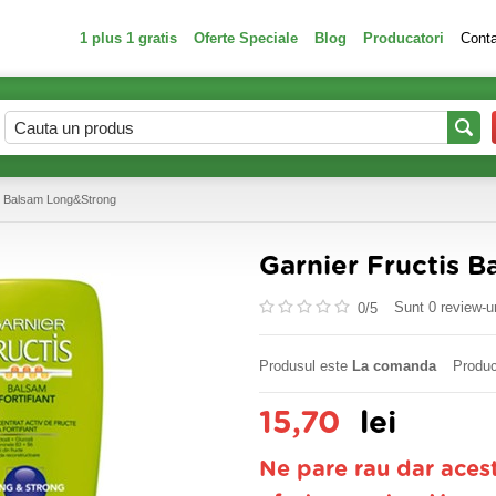
1 plus 1 gratis
Oferte Speciale
Blog
Producatori
Cont
s Balsam Long&Strong
Garnier Fructis 
Sunt 0 review-ur
0/
5
Produsul este
La comanda
Produc
15,70
lei
Ne pare rau dar aces