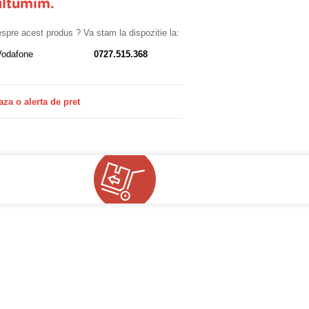
ultumim.
despre acest produs ? Va stam la dispozitie la:
Vodafone
0727.515.368
aza o alerta de pret
!