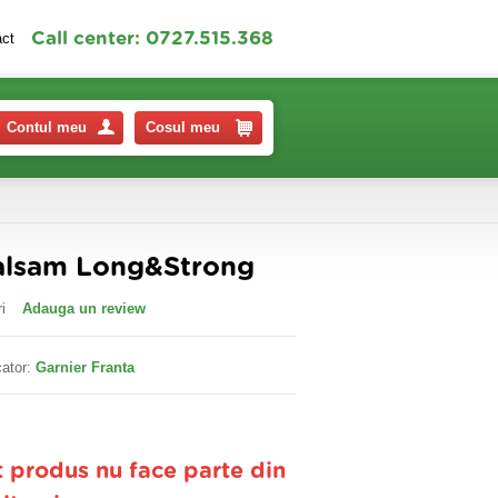
Call center: 0727.515.368
act
Contul meu
Cosul meu
Balsam Long&Strong
i
Adauga un review
ator:
Garnier Franta
t produs nu face parte din