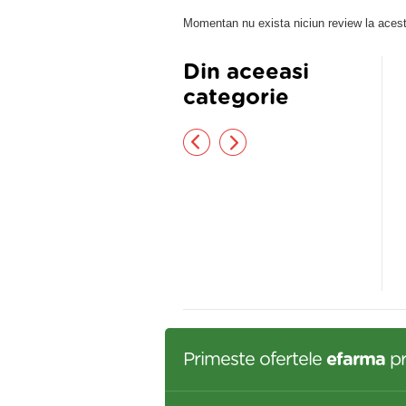
Momentan nu exista niciun review la acest
Din aceeasi
categorie
T GINSENG PT PAR 12 FIOLE
Argan Balsam nutritiv
restructurant 400ml
,50 lei
34,18 lei
Primeste ofertele
efarma
pr