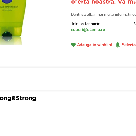
oferta noastra. Va m
Doriti sa aflati mai multe informatii 
Telefon farmacie :
suport@efarma.ro
Adauga in wishlist
Selecte
farmacia online eFarma si beneficiezi de transport gratuit
 Long&Strong