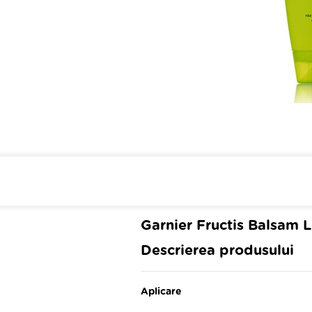
Cumpara de minim 299 lei
din 
Garnier Fructis Balsam
Descrierea produsului
Aplicare