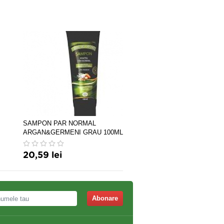
SAMPON PAR NORMAL
Crescina FOLLICULAR IS
ARGAN&GERMENI GRAU 100ML
1700 MAN *20 FIOLE
20,59 lei
650,00 lei
Abonare