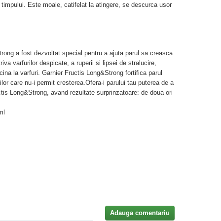
i timpului. Este moale, catifelat la atingere, se descurca usor
trong a fost dezvoltat special pentru a ajuta parul sa creasca
 varfurilor despicate, a ruperii si lipsei de stralucire,
acina la varfuri. Garnier Fructis Long&Strong fortifica parul
ilor care nu-i permit cresterea.Ofera-i parului tau puterea de a
tis Long&Strong, avand rezultate surprinzatoare: de doua ori
ml
Adauga comentariu