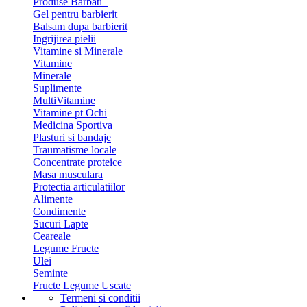
Produse Barbati
Gel pentru barbierit
Balsam dupa barbierit
Ingrijirea pielii
Vitamine si Minerale
Vitamine
Minerale
Suplimente
MultiVitamine
Vitamine pt Ochi
Medicina Sportiva
Plasturi si bandaje
Traumatisme locale
Concentrate proteice
Masa musculara
Protectia articulatiilor
Alimente
Condimente
Sucuri Lapte
Ceareale
Legume Fructe
Ulei
Seminte
Fructe Legume Uscate
Termeni si conditii