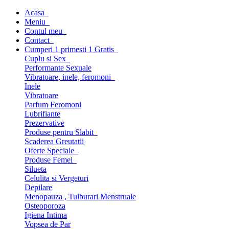
Acasa
Meniu
Contul meu
Contact
Cumperi 1 primesti 1 Gratis
Cuplu si Sex
Performante Sexuale
Vibratoare, inele, feromoni
Inele
Vibratoare
Parfum Feromoni
Lubrifiante
Prezervative
Produse pentru Slabit
Scaderea Greutatii
Oferte Speciale
Produse Femei
Silueta
Celulita si Vergeturi
Depilare
Menopauza , Tulburari Menstruale
Osteoporoza
Igiena Intima
Vopsea de Par