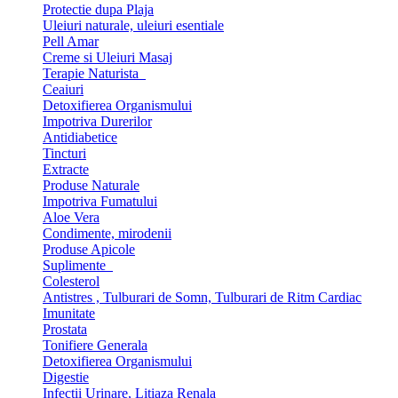
Protectie dupa Plaja
Uleiuri naturale, uleiuri esentiale
Pell Amar
Creme si Uleiuri Masaj
Terapie Naturista
Ceaiuri
Detoxifierea Organismului
Impotriva Durerilor
Antidiabetice
Tincturi
Extracte
Produse Naturale
Impotriva Fumatului
Aloe Vera
Condimente, mirodenii
Produse Apicole
Suplimente
Colesterol
Antistres , Tulburari de Somn, Tulburari de Ritm Cardiac
Imunitate
Prostata
Tonifiere Generala
Detoxifierea Organismului
Digestie
Infectii Urinare, Litiaza Renala