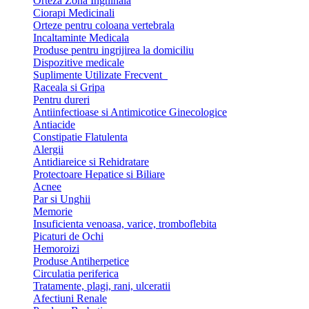
Orteza Zona Inghinala
Ciorapi Medicinali
Orteze pentru coloana vertebrala
Incaltaminte Medicala
Produse pentru ingrijirea la domiciliu
Dispozitive medicale
Suplimente Utilizate Frecvent
Raceala si Gripa
Pentru dureri
Antiinfectioase si Antimicotice Ginecologice
Antiacide
Constipatie Flatulenta
Alergii
Antidiareice si Rehidratare
Protectoare Hepatice si Biliare
Acnee
Par si Unghii
Memorie
Insuficienta venoasa, varice, tromboflebita
Picaturi de Ochi
Hemoroizi
Produse Antiherpetice
Circulatia periferica
Tratamente, plagi, rani, ulceratii
Afectiuni Renale