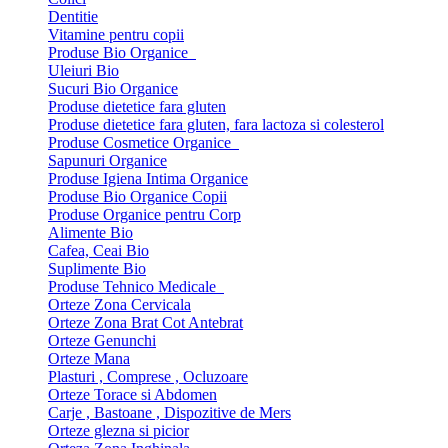
Dentitie
Vitamine pentru copii
Produse Bio Organice
Uleiuri Bio
Sucuri Bio Organice
Produse dietetice fara gluten
Produse dietetice fara gluten, fara lactoza si colesterol
Produse Cosmetice Organice
Sapunuri Organice
Produse Igiena Intima Organice
Produse Bio Organice Copii
Produse Organice pentru Corp
Alimente Bio
Cafea, Ceai Bio
Suplimente Bio
Produse Tehnico Medicale
Orteze Zona Cervicala
Orteze Zona Brat Cot Antebrat
Orteze Genunchi
Orteze Mana
Plasturi , Comprese , Ocluzoare
Orteze Torace si Abdomen
Carje , Bastoane , Dispozitive de Mers
Orteze glezna si picior