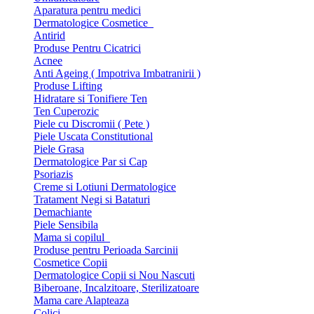
Aparatura pentru medici
Dermatologice Cosmetice
Antirid
Produse Pentru Cicatrici
Acnee
Anti Ageing ( Impotriva Imbatranirii )
Produse Lifting
Hidratare si Tonifiere Ten
Ten Cuperozic
Piele cu Discromii ( Pete )
Piele Uscata Constitutional
Piele Grasa
Dermatologice Par si Cap
Psoriazis
Creme si Lotiuni Dermatologice
Tratament Negi si Bataturi
Demachiante
Piele Sensibila
Mama si copilul
Produse pentru Perioada Sarcinii
Cosmetice Copii
Dermatologice Copii si Nou Nascuti
Biberoane, Incalzitoare, Sterilizatoare
Mama care Alapteaza
Colici