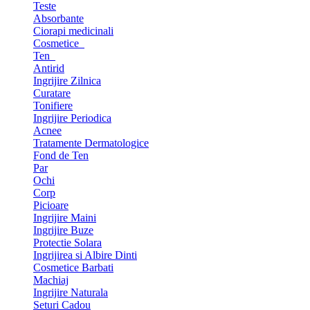
Teste
Absorbante
Ciorapi medicinali
Cosmetice
Ten
Antirid
Ingrijire Zilnica
Curatare
Tonifiere
Ingrijire Periodica
Acnee
Tratamente Dermatologice
Fond de Ten
Par
Ochi
Corp
Picioare
Ingrijire Maini
Ingrijire Buze
Protectie Solara
Ingrijirea si Albire Dinti
Cosmetice Barbati
Machiaj
Ingrijire Naturala
Seturi Cadou