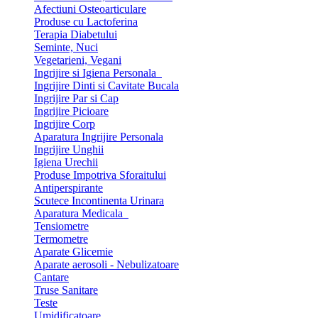
Afectiuni Osteoarticulare
Produse cu Lactoferina
Terapia Diabetului
Seminte, Nuci
Vegetarieni, Vegani
Ingrijire si Igiena Personala
Ingrijire Dinti si Cavitate Bucala
Ingrijire Par si Cap
Ingrijire Picioare
Ingrijire Corp
Aparatura Ingrijire Personala
Ingrijire Unghii
Igiena Urechii
Produse Impotriva Sforaitului
Antiperspirante
Scutece Incontinenta Urinara
Aparatura Medicala
Tensiometre
Termometre
Aparate Glicemie
Aparate aerosoli - Nebulizatoare
Cantare
Truse Sanitare
Teste
Umidificatoare