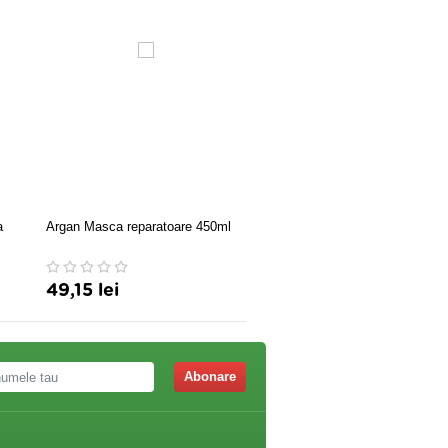
a
Argan Masca reparatoare 450ml
Activa Sampon regenerant 
-15% GRATIS
49,15 lei
34,18 lei
Abonare