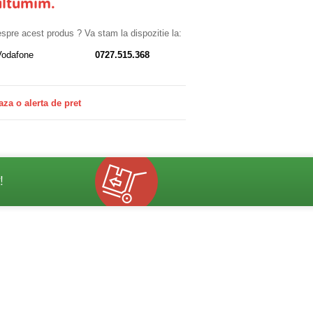
ultumim.
despre acest produs ? Va stam la dispozitie la:
Vodafone
0727.515.368
aza o alerta de pret
!