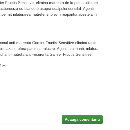
r Fructis Sensitive, elimina matreata de la prima utilizare.
actioneaza cu blandete asupra scalpului sensibil. Agenti
 permit inlaturarea matretei si previn reaparitia acesteia in
ponul anti-matreata Garnier Fructis Sensitive elimina rapid
tifiaza si ofera parului stralucire. Agentii calmanti, inlatura
l anti-matreta anti-recurenta Garnier Fructis Sensitive,
0 ml
Adauga comentariu