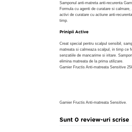
Samponul anti-matreta anti-recurenta Garnie
Formula cu agenti de curatare si calmare, 
activi de curatare cu actiune anti-recurenta
timp.
Prinipii Active
Creat special pentru scalpul sensibil, sam
matreata si calmeaza scalpul, in timp ce for
senzatiile de mancarime si iritare. Samponu
elimina matreata de la prima utilizare.
Garnier Fructis Anti-matreata Sensitive 25
Garnier Fructis Anti-matreata Sensitive.
Sunt 0 review-uri scrise