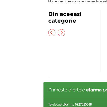
Momentan nu exista niciun review la acest
Din aceeasi
categorie
escina FOLLICULAR ISLANDS
Crescina HFSC 100% 200
00 WOMAN *20 FIOLE
WOMAN *10 FIOLE
029,00 lei
212,00 lei
Primeste ofertele
efarma
pr
Telefoane eFarma:
0727515368