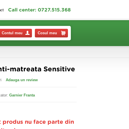
Call center: 0727.515.368
act
Contul meu
Cosul meu
nti-matreata Sensitive
i
Adauga un review
ator:
Garnier Franta
t produs nu face parte din