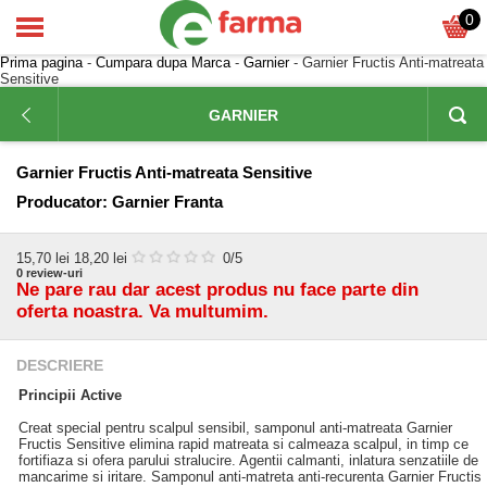
0
Prima pagina
-
Cumpara dupa Marca
-
Garnier
- Garnier Fructis Anti-matreata
Sensitive
GARNIER
Garnier Fructis Anti-matreata Sensitive
Producator:
Garnier Franta
15,70
lei
18,20 lei
0
/5
0
review-uri
Ne pare rau dar acest produs nu face parte din
oferta noastra. Va multumim.
DESCRIERE
Principii Active
Creat special pentru scalpul sensibil, samponul anti-matreata Garnier
Fructis Sensitive elimina rapid matreata si calmeaza scalpul, in timp ce
fortifiaza si ofera parului stralucire. Agentii calmanti, inlatura senzatiile de
mancarime si iritare. Samponul anti-matreta anti-recurenta Garnier Fructis