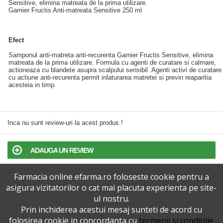
Sensitive, elimina matreata de la prima utilizare.
Garnier Fructis Anti-matreata Sensitive 250 ml
Efect
Samponul anti-matreta anti-recurenta Garnier Fructis Sensitive, elimina
matreata de la prima utilizare. Formula cu agenti de curatare si calmare,
actioneaza cu blandete asupra scalpului sensibil. Agenti activi de curatare
cu actiune anti-recurenta permit inlaturarea matretei si previn reaparitia
acesteia in timp.
Inca nu sunt review-uri la acest produs !
ADAUGA UN REVIEW
Farmacia online efarma.ro foloseste cookie pentru a
TERMENI SI CONDITII
asigura vizitatorilor o cat mai placuta experienta pe site-
ul nostru.
POLITICA DE CONFIDENTIALITATE
Prin inchiderea acestui mesaj sunteti de acord cu
folosirea cookie in concordanta cu
termenii si conditiile