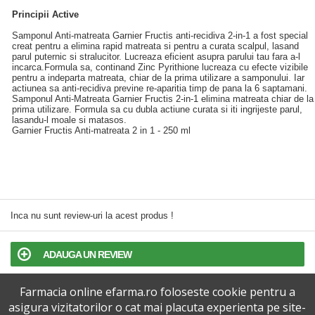
Principii Active
Samponul Anti-matreata Garnier Fructis anti-recidiva 2-in-1 a fost special
creat pentru a elimina rapid matreata si pentru a curata scalpul, lasand
parul puternic si stralucitor. Lucreaza eficient asupra parului tau fara a-l
incarca.Formula sa, continand Zinc Pyrithione lucreaza cu efecte vizibile
pentru a indeparta matreata, chiar de la prima utilizare a samponului. Iar
actiunea sa anti-recidiva previne re-aparitia timp de pana la 6 saptamani.
Samponul Anti-Matreata Garnier Fructis 2-in-1 elimina matreata chiar de la
prima utilizare. Formula sa cu dubla actiune curata si iti ingrijeste parul,
lasandu-l moale si matasos.
Garnier Fructis Anti-matreata 2 in 1 - 250 ml
Inca nu sunt review-uri la acest produs !
ADAUGA UN REVIEW
Farmacia online efarma.ro foloseste cookie pentru a
TERMENI SI CONDITII
asigura vizitatorilor o cat mai placuta experienta pe site-