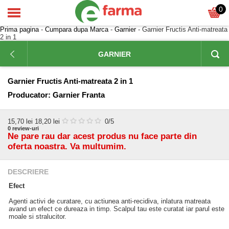
0
Prima pagina
-
Cumpara dupa Marca
-
Garnier
- Garnier Fructis Anti-matreata
2 in 1
GARNIER
Garnier Fructis Anti-matreata 2 in 1
Producator:
Garnier Franta
15,70
lei
18,20 lei
0
/5
0
review-uri
Ne pare rau dar acest produs nu face parte din
oferta noastra. Va multumim.
DESCRIERE
Efect
Agenti activi de curatare, cu actiunea anti-recidiva, inlatura matreata
avand un efect ce dureaza in timp. Scalpul tau este curatat iar parul este
moale si stralucitor.