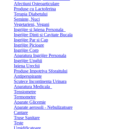
Afectiuni Osteoarticulare
Produse cu Lactoferina
Terapia Diabetului
Seminte, Nuci
Vegetarieni, Vegani
Ingrijire si Igiena Personala
Ingrijire Dinti si Cavitate Bucala
Ingrijire Par si Cap
Ingrijire Picioare
Ingrijire Corp
Aparatura Ingrijire Personala
Ingrijire Unghii
Igiena Urechii
Produse Impotriva Sforaitului
Antiperspirante
Scutece Incontinenta Urinara
Aparatura Medicala
Tensiometre
Termometre
Aparate Glicemie
Aparate aerosoli - Nebulizatoare
Cantare
Truse Sanitare
Teste
Umidificatoare