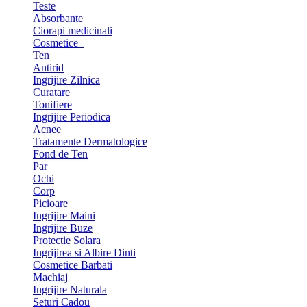
Teste
Absorbante
Ciorapi medicinali
Cosmetice
Ten
Antirid
Ingrijire Zilnica
Curatare
Tonifiere
Ingrijire Periodica
Acnee
Tratamente Dermatologice
Fond de Ten
Par
Ochi
Corp
Picioare
Ingrijire Maini
Ingrijire Buze
Protectie Solara
Ingrijirea si Albire Dinti
Cosmetice Barbati
Machiaj
Ingrijire Naturala
Seturi Cadou