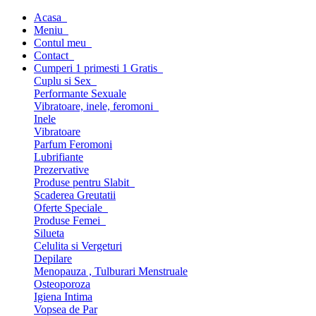
Acasa
Meniu
Contul meu
Contact
Cumperi 1 primesti 1 Gratis
Cuplu si Sex
Performante Sexuale
Vibratoare, inele, feromoni
Inele
Vibratoare
Parfum Feromoni
Lubrifiante
Prezervative
Produse pentru Slabit
Scaderea Greutatii
Oferte Speciale
Produse Femei
Silueta
Celulita si Vergeturi
Depilare
Menopauza , Tulburari Menstruale
Osteoporoza
Igiena Intima
Vopsea de Par