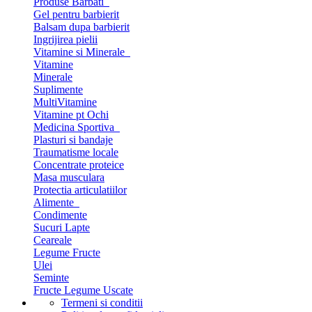
Produse Barbati
Gel pentru barbierit
Balsam dupa barbierit
Ingrijirea pielii
Vitamine si Minerale
Vitamine
Minerale
Suplimente
MultiVitamine
Vitamine pt Ochi
Medicina Sportiva
Plasturi si bandaje
Traumatisme locale
Concentrate proteice
Masa musculara
Protectia articulatiilor
Alimente
Condimente
Sucuri Lapte
Ceareale
Legume Fructe
Ulei
Seminte
Fructe Legume Uscate
Termeni si conditii