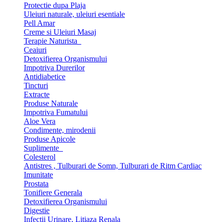
Protectie dupa Plaja
Uleiuri naturale, uleiuri esentiale
Pell Amar
Creme si Uleiuri Masaj
Terapie Naturista
Ceaiuri
Detoxifierea Organismului
Impotriva Durerilor
Antidiabetice
Tincturi
Extracte
Produse Naturale
Impotriva Fumatului
Aloe Vera
Condimente, mirodenii
Produse Apicole
Suplimente
Colesterol
Antistres , Tulburari de Somn, Tulburari de Ritm Cardiac
Imunitate
Prostata
Tonifiere Generala
Detoxifierea Organismului
Digestie
Infectii Urinare, Litiaza Renala