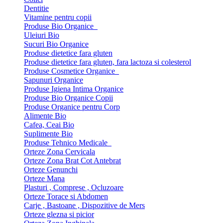
Dentitie
Vitamine pentru copii
Produse Bio Organice
Uleiuri Bio
Sucuri Bio Organice
Produse dietetice fara gluten
Produse dietetice fara gluten, fara lactoza si colesterol
Produse Cosmetice Organice
Sapunuri Organice
Produse Igiena Intima Organice
Produse Bio Organice Copii
Produse Organice pentru Corp
Alimente Bio
Cafea, Ceai Bio
Suplimente Bio
Produse Tehnico Medicale
Orteze Zona Cervicala
Orteze Zona Brat Cot Antebrat
Orteze Genunchi
Orteze Mana
Plasturi , Comprese , Ocluzoare
Orteze Torace si Abdomen
Carje , Bastoane , Dispozitive de Mers
Orteze glezna si picior