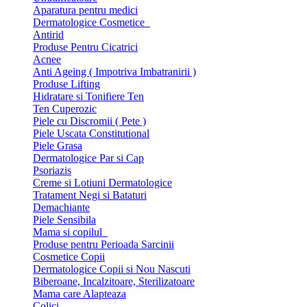
Aparatura pentru medici
Dermatologice Cosmetice
Antirid
Produse Pentru Cicatrici
Acnee
Anti Ageing ( Impotriva Imbatranirii )
Produse Lifting
Hidratare si Tonifiere Ten
Ten Cuperozic
Piele cu Discromii ( Pete )
Piele Uscata Constitutional
Piele Grasa
Dermatologice Par si Cap
Psoriazis
Creme si Lotiuni Dermatologice
Tratament Negi si Bataturi
Demachiante
Piele Sensibila
Mama si copilul
Produse pentru Perioada Sarcinii
Cosmetice Copii
Dermatologice Copii si Nou Nascuti
Biberoane, Incalzitoare, Sterilizatoare
Mama care Alapteaza
Colici