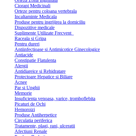
Orteza Zona Inghinala
Ciorapi Medicinali
Orteze pentru coloana vertebrala
Incaltaminte Medicala
Produse pentru ingrijirea la domiciliu
Dispozitive medicale
Suplimente Utilizate Frecvent
Raceala si Gripa
Pentru dureri
Antiinfectioase si Antimicotice Ginecologice
Antiacide
Constipatie Flatulenta
Alergii
Antidiareice si Rehidratare
Protectoare Hepatice si Biliare
Acnee
Par si Unghii
Memorie
Insuficienta venoasa, varice, tromboflebita
Picaturi de Ochi
Hemoroizi
Produse Antiherpetice
Circulatia periferica
Tratamente, plagi, rani, ulceratii
Afectiuni Renale