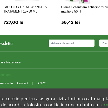
LABO OXYTREAT WRINKLES
Crema Greenstem antiaging zi cu
TRATAMENT 15+50 ML
matifiere 50ml
727,00 lei
36,42 lei
wsletter
urile Rezervate.
ranslate
matii utile
Contact
|
ANPC
|
e cookie pentru a asigura vizitatorilor o cat mai pl
i de acord cu folosirea cookie in concordanta cu
term