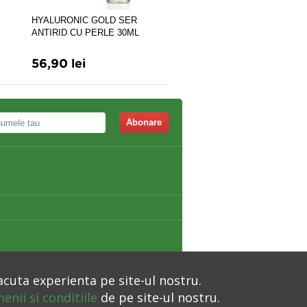
HYALURONIC GOLD SER
Crema-Balsam antirid cu Ex
ANTIRID CU PERLE 30ML
Melc x 50 ml
56,90 lei
77,22 lei
Abonare
acuta experienta pe site-ul nostru.
enii si conditiile
de pe site-ul nostru.