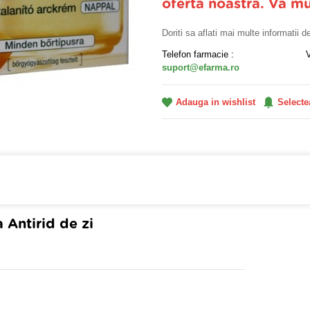
oferta noastra. Va m
Doriti sa aflati mai multe informatii 
Telefon farmacie :
suport@efarma.ro
Adauga in wishlist
Selecte
a online eFarma si beneficiezi de transport gratuit!
 Antirid de zi