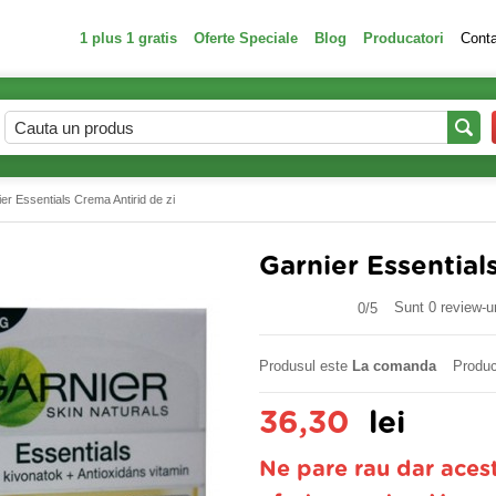
1 plus 1 gratis
Oferte Speciale
Blog
Producatori
Cont
er Essentials Crema Antirid de zi
Garnier Essential
Sunt 0 review-ur
0/
5
Produsul este
La comanda
Produc
36,30
lei
Ne pare rau dar aces