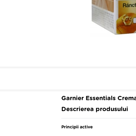
Cumpara de minim 299 lei
din farmaci
Garnier Essentials Crema
Descrierea produsului
Principii active