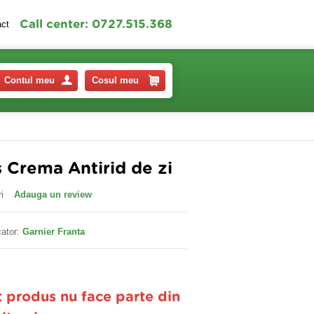
Call center: 0727.515.368
act
Contul meu
Cosul meu
s Crema Antirid de zi
i
Adauga un review
ator:
Garnier Franta
t produs nu face parte din