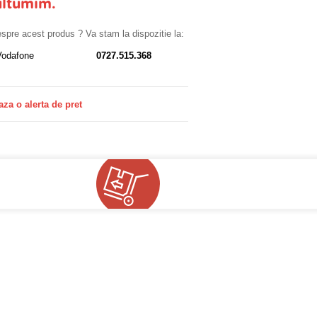
ultumim.
despre acest produs ? Va stam la dispozitie la:
Vodafone
0727.515.368
aza o alerta de pret