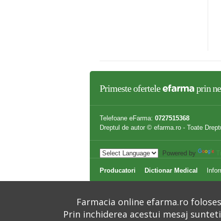
lerina Day Cream Gr. 1
LABO OXYTREAT ANTI-AGE
CREMA NOAPTE 50 ML
46,00 lei
402,00 lei
Primeste ofertele
prin ne
efarma
Telefoane eFarma:
0727515368
Dreptul de autor © efarma.ro - Toate Drept
Powered by
T
Producatori
Dictionar Medical
Infor
Farmacia online efarma.ro folosest
Prin inchiderea acestui mesaj suntet