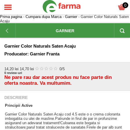
0
Prima pagina
-
Cumpara dupa Marca
-
Garnier
- Garnier Color Naturals Saten
Acaju
GARNIER
Garnier Color Naturals Saten Acaju
Producator:
Garnier Franta
14,20
lei
14,70 lei
0
/5
0
review-uri
Ne pare rau dar acest produs nu face parte din
oferta noastra. Va multumim.
DESCRIERE
Principii Active
Garnier Color Naturals Saten Acaju cod 4.5 este o o crema coloranta
imbogatita cu ulei de masline.Patrunde in firul de par in profunzime
asigurand un adevarat tratament!Culoarea este bogata si
stralucitoare;parul tratat straluceste de sanatate.Firele de par alb sunt