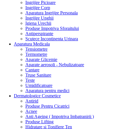
Ingrijire Picioare
Ingrijire Corp
Aparatura Ingrijire Personala
Ingrijire Unghii
Igiena Urechii
Produse Impotriva Sforaitului
Antiperspirante
Scutece Incontinenta Urinara
Aparatura Medicala
Tensiometre
Termometre
Aparate Glicemie
Aparate aerosoli - Nebulizatoare
Cantare
Truse Sanitare
Teste
Umidificatoare
Aparatura pentru medici
Dermatologice Cosmetice
Antirid
Produse Pentru Cicatrici
Acnee
Anti Ageing ( Impotriva Imbatranirii )
Produse Lifting
Hidratare si Tonifiere Ten