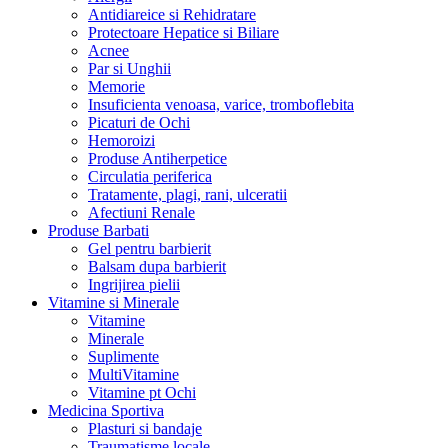
Antidiareice si Rehidratare
Protectoare Hepatice si Biliare
Acnee
Par si Unghii
Memorie
Insuficienta venoasa, varice, tromboflebita
Picaturi de Ochi
Hemoroizi
Produse Antiherpetice
Circulatia periferica
Tratamente, plagi, rani, ulceratii
Afectiuni Renale
Produse Barbati
Gel pentru barbierit
Balsam dupa barbierit
Ingrijirea pielii
Vitamine si Minerale
Vitamine
Minerale
Suplimente
MultiVitamine
Vitamine pt Ochi
Medicina Sportiva
Plasturi si bandaje
Traumatisme locale