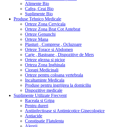
Alimente Bio
Cafea, Ceai Bio
Suplimente Bio
Produse Tehnico Medicale
Orteze Zona Cervicala
Orteze Zona Brat Cot Antebrat
Orteze Genunchi
Orteze Mana
Plasturi , Comprese , Ocluzoare
Orteze Torace si Abdomen
Carje , Bastoane , Dispozitive de Mers
Orteze glezna si picior
Orteza Zona Inghinala
Ciorapi Medicinali
Orteze pentru coloana vertebrala
Incaltaminte Medicala
Produse pentru ingrijirea la domiciliu
Dispozitive medicale
Suplimente Utilizate Frecvent
Raceala si Gripa
Pentru dureri
Antiinfectioase si Antimicotice Ginecologice
Antiacide
Constipatie Flatulenta
Alergii