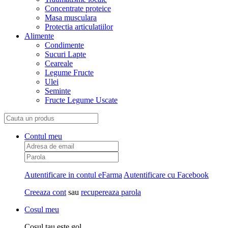
Concentrate proteice
Masa musculara
Protectia articulatiilor
Alimente
Condimente
Sucuri Lapte
Ceareale
Legume Fructe
Ulei
Seminte
Fructe Legume Uscate
Contul meu
Autentificare in contul eFarma
Autentificare cu Facebook
Creeaza cont
sau
recupereaza parola
Cosul meu
Cosul tau este gol