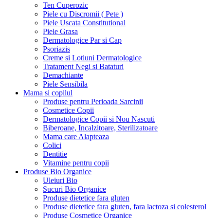
Ten Cuperozic
Piele cu Discromii ( Pete )
Piele Uscata Constitutional
Piele Grasa
Dermatologice Par si Cap
Psoriazis
Creme si Lotiuni Dermatologice
Tratament Negi si Bataturi
Demachiante
Piele Sensibila
Mama si copilul
Produse pentru Perioada Sarcinii
Cosmetice Copii
Dermatologice Copii si Nou Nascuti
Biberoane, Incalzitoare, Sterilizatoare
Mama care Alapteaza
Colici
Dentitie
Vitamine pentru copii
Produse Bio Organice
Uleiuri Bio
Sucuri Bio Organice
Produse dietetice fara gluten
Produse dietetice fara gluten, fara lactoza si colesterol
Produse Cosmetice Organice