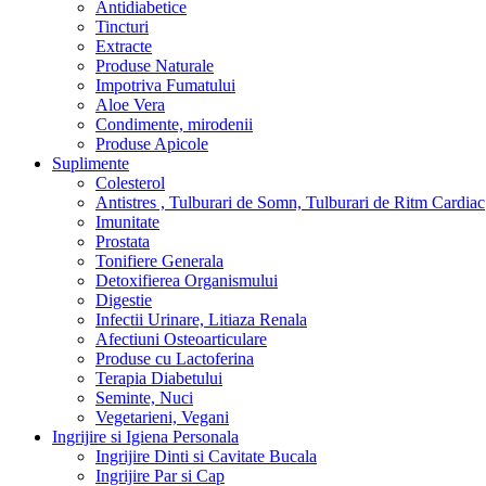
Antidiabetice
Tincturi
Extracte
Produse Naturale
Impotriva Fumatului
Aloe Vera
Condimente, mirodenii
Produse Apicole
Suplimente
Colesterol
Antistres , Tulburari de Somn, Tulburari de Ritm Cardiac
Imunitate
Prostata
Tonifiere Generala
Detoxifierea Organismului
Digestie
Infectii Urinare, Litiaza Renala
Afectiuni Osteoarticulare
Produse cu Lactoferina
Terapia Diabetului
Seminte, Nuci
Vegetarieni, Vegani
Ingrijire si Igiena Personala
Ingrijire Dinti si Cavitate Bucala
Ingrijire Par si Cap