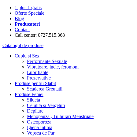
1 plus 1 gratis
Oferte Speciale
Blog
Producatori
Contact
Call center: 0727.515.368
Catalogul de produse
Cuplu si Sex
Performante Sexuale
Vibratoare, inele, feromoni
Lubrifiante
Prezervative
Produse pentru Slabit
Scaderea Greutatii
Produse Femei
Silueta
Celulita si Vergeturi
Depilare
Menopauza , Tulburari Menstruale
Osteoporoza
Igiena Intima
Vopsea de Par