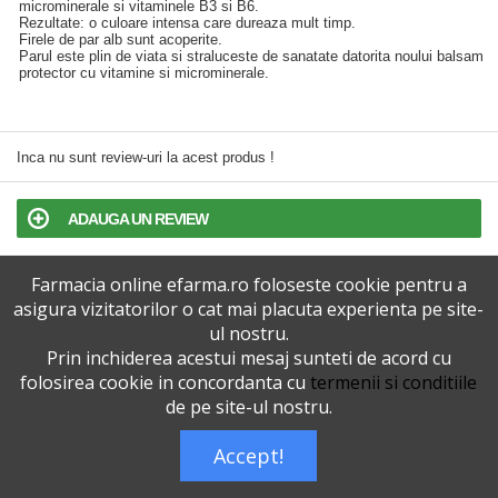
microminerale si vitaminele B3 si B6.
Rezultate: o culoare intensa care dureaza mult timp.
Firele de par alb sunt acoperite.
Parul este plin de viata si straluceste de sanatate datorita noului balsam
protector cu vitamine si microminerale.
Inca nu sunt review-uri la acest produs !
ADAUGA UN REVIEW
Farmacia online efarma.ro foloseste cookie pentru a
TERMENI SI CONDITII
asigura vizitatorilor o cat mai placuta experienta pe site-
ul nostru.
POLITICA DE CONFIDENTIALITATE
Prin inchiderea acestui mesaj sunteti de acord cu
folosirea cookie in concordanta cu
termenii si conditiile
VERSIUNEA DESKTOP
de pe site-ul nostru.
Accept!
Telefoane eFarma:
0727515368
Dreptul de autor © efarma.ro - Toate Drepturile Rezervate.