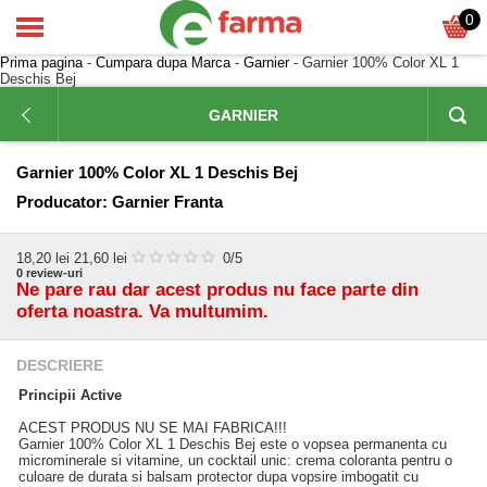
0
Prima pagina
-
Cumpara dupa Marca
-
Garnier
- Garnier 100% Color XL 1
Deschis Bej
GARNIER
Garnier 100% Color XL 1 Deschis Bej
Producator:
Garnier Franta
18,20
lei
21,60 lei
0
/5
0
review-uri
Ne pare rau dar acest produs nu face parte din
oferta noastra. Va multumim.
DESCRIERE
Principii Active
ACEST PRODUS NU SE MAI FABRICA!!!
Garnier 100% Color XL 1 Deschis Bej este o vopsea permanenta cu
microminerale si vitamine, un cocktail unic: crema coloranta pentru o
culoare de durata si balsam protector dupa vopsire imbogatit cu