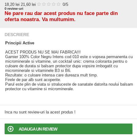
18,20
lei
21,60 lei
0
/5
0
review-uri
Ne pare rau dar acest produs nu face parte din
oferta noastra. Va multumim.
DESCRIERE
Principii Active
ACEST PRODUS NU SE MAI FABRICA!!!
Garnier 100% Color Negru Intens cod 010 este o vopsea permanenta cu
microminerale si vitamine, un cocktail unic: crema coloranta pentru o
culoare de durata si balsam protector dupa vopsire imbogatit cu
microminerale si vitaminele B3 si B6.
Rezultate: o culoare intensa care dureaza mult timp.
Firele de par alb sunt acoperite.
Parul este plin de viata si straluceste de sanatate datorita noului balsam
protector cu vitamine si microminerale.
Inca nu sunt review-uri la acest produs !
ADAUGA UN REVIEW