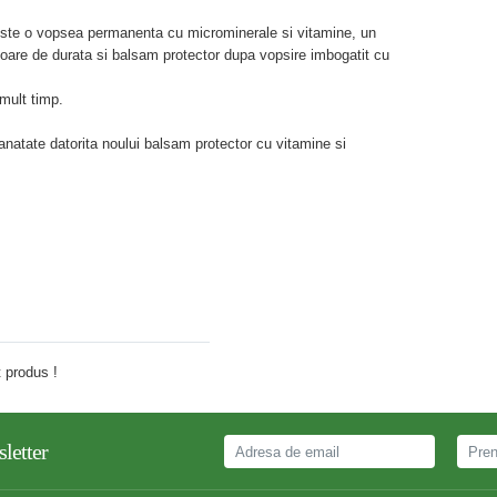
!
ste o vopsea permanenta cu microminerale si vitamine, un
loare de durata si balsam protector dupa vopsire imbogatit cu
mult timp.
sanatate datorita noului balsam protector cu vitamine si
Adauga comentariu
 produs !
letter