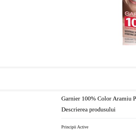
Cumpara de minim 299 lei
din farmaci
Garnier 100% Color Aramiu P
Descrierea produsului
Principii Active