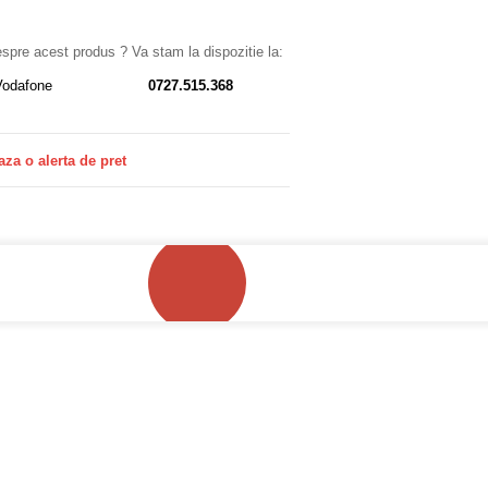
despre acest produs ? Va stam la dispozitie la:
Vodafone
0727.515.368
aza o alerta de pret