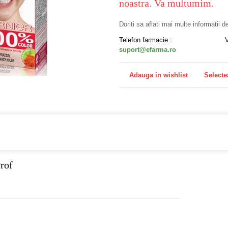
noastra. Va multumim.
Doriti sa aflati mai multe informatii 
Telefon farmacie :
suport@efarma.ro
Adauga in wishlist
Selecte
a online eFarma si beneficiezi de transport gratuit!
rof