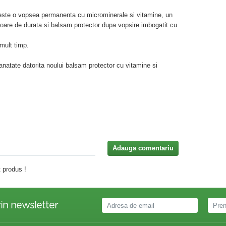
!
este o vopsea permanenta cu microminerale si vitamine, un
loare de durata si balsam protector dupa vopsire imbogatit cu
mult timp.
sanatate datorita noului balsam protector cu vitamine si
Adauga comentariu
 produs !
in newsletter