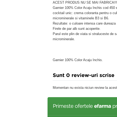
ACEST PRODUS NU SE MAI FABRICA!!
Garnier 100% Color Acaju Inchis cod 450 
cocktail unic: crema coloranta pentru o cu
microminerale si vitaminele B3 si B6.
Rezultate: o culoare intensa care dureaza 
Firele de par alb sunt acoperite.
Parul este plin de viata si straluceste de 
microminerale.
Garnier 100% Color Acaju Inchis.
Sunt 0 review-uri scrise
Momentan nu exista niciun review la acest
Primeste ofertele
efarma
pr