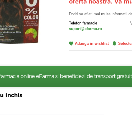
oferta noastra. Va m
Doriti sa aflati mai multe informatii 
Telefon farmacie :
suport@efarma.ro
Adauga in wishlist
Selecte
farmacia online eFarma si beneficiezi de transport gratuit
u Inchis