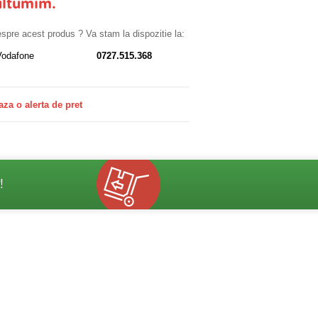
ultumim.
despre acest produs ? Va stam la dispozitie la:
Vodafone
0727.515.368
aza o alerta de pret
!