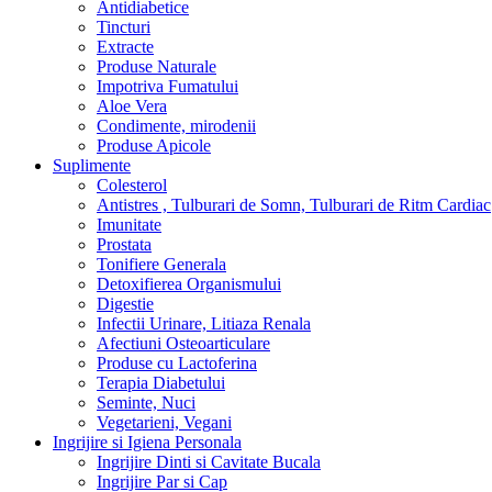
Antidiabetice
Tincturi
Extracte
Produse Naturale
Impotriva Fumatului
Aloe Vera
Condimente, mirodenii
Produse Apicole
Suplimente
Colesterol
Antistres , Tulburari de Somn, Tulburari de Ritm Cardiac
Imunitate
Prostata
Tonifiere Generala
Detoxifierea Organismului
Digestie
Infectii Urinare, Litiaza Renala
Afectiuni Osteoarticulare
Produse cu Lactoferina
Terapia Diabetului
Seminte, Nuci
Vegetarieni, Vegani
Ingrijire si Igiena Personala
Ingrijire Dinti si Cavitate Bucala
Ingrijire Par si Cap