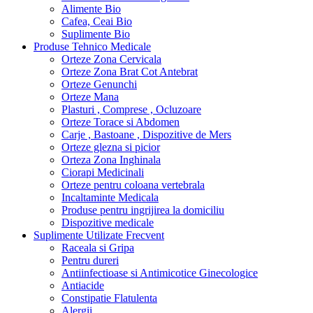
Alimente Bio
Cafea, Ceai Bio
Suplimente Bio
Produse Tehnico Medicale
Orteze Zona Cervicala
Orteze Zona Brat Cot Antebrat
Orteze Genunchi
Orteze Mana
Plasturi , Comprese , Ocluzoare
Orteze Torace si Abdomen
Carje , Bastoane , Dispozitive de Mers
Orteze glezna si picior
Orteza Zona Inghinala
Ciorapi Medicinali
Orteze pentru coloana vertebrala
Incaltaminte Medicala
Produse pentru ingrijirea la domiciliu
Dispozitive medicale
Suplimente Utilizate Frecvent
Raceala si Gripa
Pentru dureri
Antiinfectioase si Antimicotice Ginecologice
Antiacide
Constipatie Flatulenta
Alergii