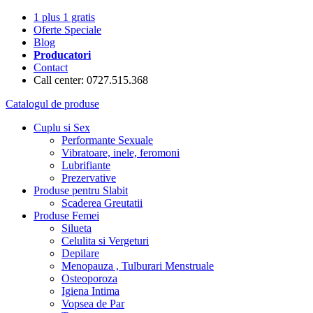
1 plus 1 gratis
Oferte Speciale
Blog
Producatori
Contact
Call center: 0727.515.368
Catalogul de produse
Cuplu si Sex
Performante Sexuale
Vibratoare, inele, feromoni
Lubrifiante
Prezervative
Produse pentru Slabit
Scaderea Greutatii
Produse Femei
Silueta
Celulita si Vergeturi
Depilare
Menopauza , Tulburari Menstruale
Osteoporoza
Igiena Intima
Vopsea de Par