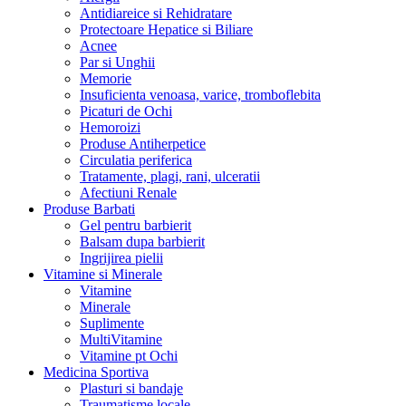
Antidiareice si Rehidratare
Protectoare Hepatice si Biliare
Acnee
Par si Unghii
Memorie
Insuficienta venoasa, varice, tromboflebita
Picaturi de Ochi
Hemoroizi
Produse Antiherpetice
Circulatia periferica
Tratamente, plagi, rani, ulceratii
Afectiuni Renale
Produse Barbati
Gel pentru barbierit
Balsam dupa barbierit
Ingrijirea pielii
Vitamine si Minerale
Vitamine
Minerale
Suplimente
MultiVitamine
Vitamine pt Ochi
Medicina Sportiva
Plasturi si bandaje
Traumatisme locale