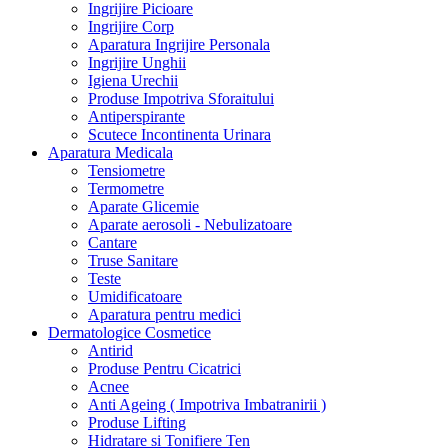
Ingrijire Picioare
Ingrijire Corp
Aparatura Ingrijire Personala
Ingrijire Unghii
Igiena Urechii
Produse Impotriva Sforaitului
Antiperspirante
Scutece Incontinenta Urinara
Aparatura Medicala
Tensiometre
Termometre
Aparate Glicemie
Aparate aerosoli - Nebulizatoare
Cantare
Truse Sanitare
Teste
Umidificatoare
Aparatura pentru medici
Dermatologice Cosmetice
Antirid
Produse Pentru Cicatrici
Acnee
Anti Ageing ( Impotriva Imbatranirii )
Produse Lifting
Hidratare si Tonifiere Ten