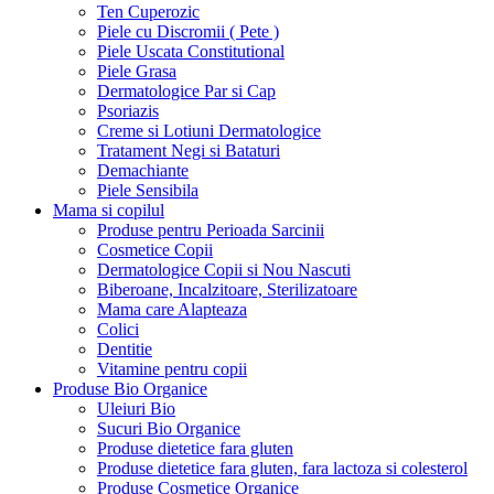
Ten Cuperozic
Piele cu Discromii ( Pete )
Piele Uscata Constitutional
Piele Grasa
Dermatologice Par si Cap
Psoriazis
Creme si Lotiuni Dermatologice
Tratament Negi si Bataturi
Demachiante
Piele Sensibila
Mama si copilul
Produse pentru Perioada Sarcinii
Cosmetice Copii
Dermatologice Copii si Nou Nascuti
Biberoane, Incalzitoare, Sterilizatoare
Mama care Alapteaza
Colici
Dentitie
Vitamine pentru copii
Produse Bio Organice
Uleiuri Bio
Sucuri Bio Organice
Produse dietetice fara gluten
Produse dietetice fara gluten, fara lactoza si colesterol
Produse Cosmetice Organice