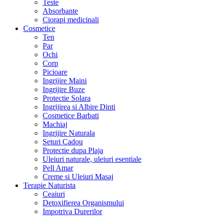
Teste
Absorbante
Ciorapi medicinali
Cosmetice
Ten
Par
Ochi
Corp
Picioare
Ingrijire Maini
Ingrijire Buze
Protectie Solara
Ingrijirea si Albire Dinti
Cosmetice Barbati
Machiaj
Ingrijire Naturala
Seturi Cadou
Protectie dupa Plaja
Uleiuri naturale, uleiuri esentiale
Pell Amar
Creme si Uleiuri Masaj
Terapie Naturista
Ceaiuri
Detoxifierea Organismului
Impotriva Durerilor