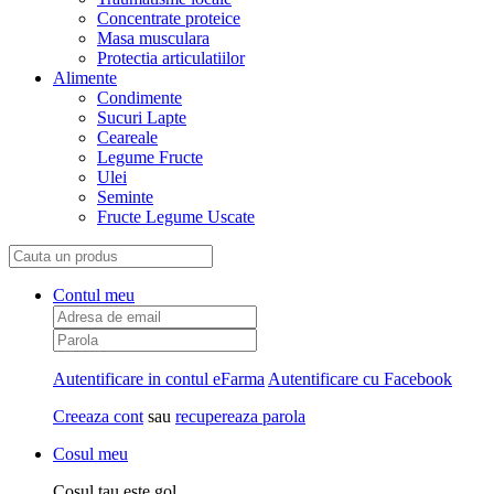
Concentrate proteice
Masa musculara
Protectia articulatiilor
Alimente
Condimente
Sucuri Lapte
Ceareale
Legume Fructe
Ulei
Seminte
Fructe Legume Uscate
Contul meu
Autentificare in contul eFarma
Autentificare cu Facebook
Creeaza cont
sau
recupereaza parola
Cosul meu
Cosul tau este gol