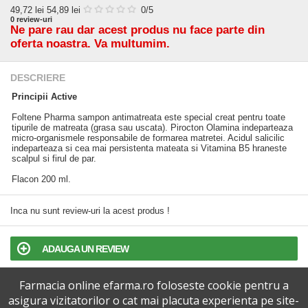
49,72
lei
54,89 lei
0
/5
0
review-uri
Ne pare rau dar acest produs nu face parte din
oferta noastra. Va multumim.
DESCRIERE
Principii Active
Foltene Pharma sampon antimatreata este special creat pentru toate
tipurile de matreata (grasa sau uscata). Pirocton Olamina indeparteaza
micro-organismele responsabile de formarea matretei. Acidul salicilic
indeparteaza si cea mai persistenta mateata si Vitamina B5 hraneste
scalpul si firul de par.
Flacon 200 ml.
Inca nu sunt review-uri la acest produs !
ADAUGA UN REVIEW
Farmacia online efarma.ro foloseste cookie pentru a
TERMENI SI CONDITII
asigura vizitatorilor o cat mai placuta experienta pe site-