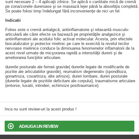
sunt necesare 2 – 4 aplicaţii zilnice. Se aplică o cantitate mică de cremă
pe zona/zonele dureroase şi se masează lejer până la absorbţia completă.
Se poate folosi timp îndelungat fără inconvenienţe de nici un fel.
Indicatii
Folrex este o cremă antialgică, antiinflamatorie şi relaxantă musculo-
articulară ale cărei efecte se bazează pe proprietăţile analgezice şi
antiinflamatorii ale acidului folic activat molecular. Acesta, prin efectele
biocatalizator şi protector mielinic pe care le exercită la nivelul tecilor
nervoase mielinice conduce la diminuarea fenomenelor inflamatorii de la
acest nivel urmate de micşorarea rapidă a intensităţii durerii şi de
ameliorarea funcţiilor articulare.
durerile posturale ale femeii gravide( durerile legate de modificarile de
pozitie ale articulatiilor gravide), reumatism degenerativ (spondiloza,
gonartroza, coxartroza, alte artroze), dureri lombare, dureri posturale
(durerile legate de pozitiile deficitare ale corpului), traumatisme articulare
(entorse, luxatii, intinderi, echimoze posttraumarice).
Inca nu sunt review-uri la acest produs !
ADAUGA UN REVIEW