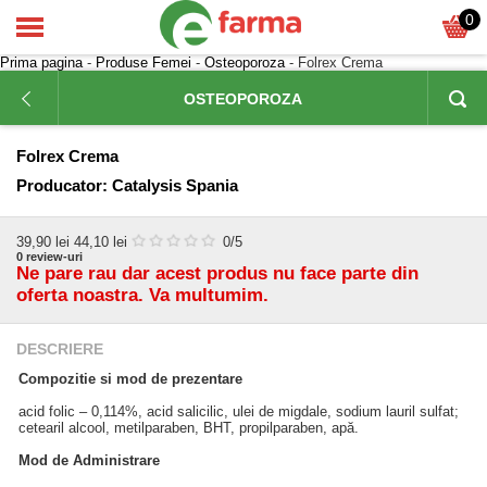
0
Prima pagina
-
Produse Femei
-
Osteoporoza
- Folrex Crema
OSTEOPOROZA
Folrex Crema
Producator:
Catalysis Spania
39,90
lei
44,10 lei
0
/5
0
review-uri
Ne pare rau dar acest produs nu face parte din
oferta noastra. Va multumim.
DESCRIERE
Compozitie si mod de prezentare
acid folic – 0,114%, acid salicilic, ulei de migdale, sodium lauril sulfat;
cetearil alcool, metilparaben, BHT, propilparaben, apă.
Mod de Administrare