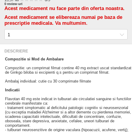
0
review-uri
Acest medicament nu face parte din oferta noastra.
Acest medicament se elibereaza numai pe baza de
prescriptie medicala. Va multumim.
DESCRIERE
Compozitie si Mod de Ambalare
Compozitie: un comprimat filmat contine 40 mg extract uscat standardizat
de Ginkgo biloba si excipienti q.s pentru un comprimat filmat.
Ambalaj individual: cutie cu 30 comprimate filmate
Indicatii
Flavotan 40 mg este indicat in tulburari ale circulatiei sanguine si functiilor
cerebrale manifestate ca:
- tratament simptomatic al deficitului patologic cognitiv si neurosenzorial
(cu exceptia maladiei Alzheimer si a altor demente cu pierderea memoriei,
scaderea capacitatii intelectuale, dificultati de concentrare, confuzie,
oboseala, stare depresiva, anxietate, cefalee, uneori tulburari de
comportament.
- tulburari neurosenzitive de origine vaculara (hipoacuzii, acufene, vertij);