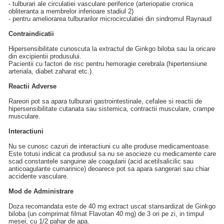
- tulburari ale circulatiei vasculare periferice (arteriopatie cronica
obliteranta a membrelor inferioare stadiul 2)
- pentru ameliorarea tulburarilor microcirculatiei din sindromul Raynaud
Contraindicatii
Hipersensibilitate cunoscuta la extractul de Ginkgo biloba sau la oricare
din excipientii produsului.
Pacientii cu factori de risc pentru hemoragie cerebrala (hipertensiune
arteriala, diabet zaharat etc.).
Reactii Adverse
Rareori pot sa apara tulburari gastrointestinale, cefalee si reactii de
hipersensibilitate cutanata sau sistemica, contractii musculare, crampe
musculare.
Interactiuni
Nu se cunosc cazuri de interactiuni cu alte produse medicamentoase.
Este totusi indicat ca produsul sa nu se asocieze cu medicamente care
scad constantele sanguine ale coagularii (acid acetilsalicilic sau
anticoagulante cumarinice) deoarece pot sa apara sangerari sau chiar
accidente vasculare.
Mod de Administrare
Doza recomandata este de 40 mg extract uscat stansardizat de Ginkgo
biloba (un comprimat filmat Flavotan 40 mg) de 3 ori pe zi, in timpul
mesei, cu 1/2 pahar de apa.