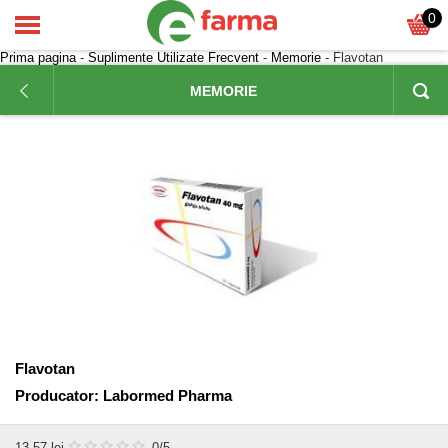
0
Prima pagina
-
Suplimente Utilizate Frecvent
-
Memorie
- Flavotan
MEMORIE
Flavotan
Producator:
Labormed Pharma
13,57
lei
0
/5