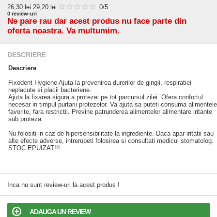
26,30
lei
29,20 lei
0
/5
0
review-uri
Ne pare rau dar acest produs nu face parte din
oferta noastra. Va multumim.
DESCRIERE
Descriere
Fixodent Hygiene Ajuta la prevenirea durerilor de gingii, respiratiei
neplacute si placii bacteriene.
Ajuta la fixarea sigura a protezei pe tot parcursul zilei. Ofera confortul
necesar in timpul purtarii protezelor. Va ajuta sa puteti consuma alimentele
favorite, fara restrictii. Previne patrunderea alimentelor alimentare iritante
sub proteza.
Nu folositi in caz de hipersensibilitate la ingrediente. Daca apar iritatii sau
alte efecte adverse, intrerupeti folosirea si consultati medicul stomatolog.
STOC EPUIZAT!!!
Inca nu sunt review-uri la acest produs !
ADAUGA UN REVIEW