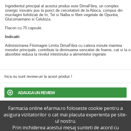
Ingredientul principal al acestui produs este DimaFibra, un complex
sinergic inovativ pus la punct de cercetatorii de la Aboca, compus din
mucilagini liofolizati de In, Tei si Nalba si fibre vegetale de Opuntia,
Glucomannano si Celuloza.
Flacon cu 70 capsule.
Indicatii
Administrarea Fitomagrei Limita DimaFibra cu cateva minute inaintea
meselor principale, contribuie la diminuarea senzatiei de foame, cat si la o
absorbtie redusa la nivelul intestinului a alimentelor ingerate.
Inca nu sunt review-uri la acest produs !
ADAUGA UN REVIEW
Farmacia online efarma.ro foloseste cookie pentru a
TERMENI SI CONDITII
asigura vizitatorilor o cat mai placuta experienta pe site-
ul nostru.
POLITICA DE CONFIDENTIALITATE
Prin inchiderea acestui mesaj sunteti de acord cu