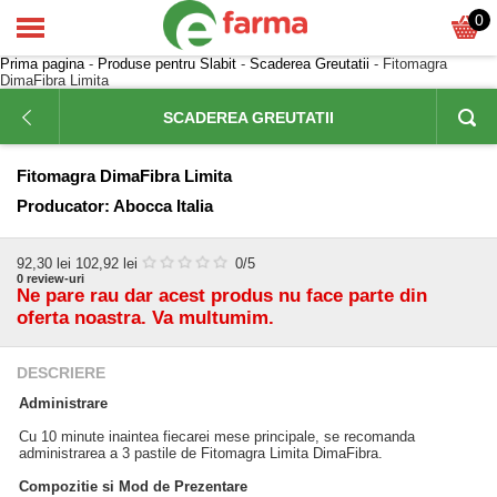
0
Prima pagina
-
Produse pentru Slabit
-
Scaderea Greutatii
- Fitomagra
DimaFibra Limita
SCADEREA GREUTATII
Fitomagra DimaFibra Limita
Producator:
Abocca Italia
92,30
lei
102,92 lei
0
/5
0
review-uri
Ne pare rau dar acest produs nu face parte din
oferta noastra. Va multumim.
DESCRIERE
Administrare
Cu 10 minute inaintea fiecarei mese principale, se recomanda
administrarea a 3 pastile de Fitomagra Limita DimaFibra.
Compozitie si Mod de Prezentare