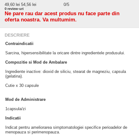
49,60
lei
54,56 lei
0
/5
0
review-uri
Ne pare rau dar acest produs nu face parte din
oferta noastra. Va multumim.
DESCRIERE
Contraindicatii
Sarcina, hipersensibilitate la oricare dintre ingredientele produsului.
Compozitie si Mod de Ambalare
Ingrediente inactive: dioxid de siliciu, stearat de magneziu, capsula
(gelatina).
Cutie x 30 capsule
Mod de Administrare
1capsula/zi
Indicatii
Indicat pentru ameliorarea simptomatologiei specifice perioadelor de
menopauza si perimenopauza.