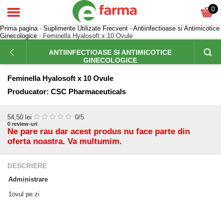
0
Prima pagina
-
Suplimente Utilizate Frecvent
-
Antiinfectioase si Antimicotice
Ginecologice
- Feminella Hyalosoft x 10 Ovule
ANTIINFECTIOASE SI ANTIMICOTICE
GINECOLOGICE
Feminella Hyalosoft x 10 Ovule
Producator:
CSC Pharmaceuticals
54,50
lei
0
/5
0
review-uri
Ne pare rau dar acest produs nu face parte din
oferta noastra. Va multumim.
DESCRIERE
Administrare
1ovul pe zi