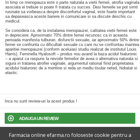
In timp ce menopauza este o parte naturala a vietii femeii, atrofia vaginala
asociata ei trebuie si poate fi tratata cu succes. Desi femeile se pot simti
rusinate sa vorbeasca despre disconfortul vaginal, este foarte important
sa depaseasca aceste bariere in comunicare si sa discute deschis cu
medicul.
Se considera ca, de la instalarea menopauzei, calitatea vietii femeii este
in depreciere. Aproximativ 70% dintre femei recunosc ca in aceasta
perioada manifesta tulburari, disfunctii sexuale, iar aproximativ 50% dintre
femei se confrunta cu dificultati sexuale cu care nu se confruntau inaintea
aparitiei menopauzei (conform aceluiasi studiu realizat de institutul Louis
Harris). Feminella Hyalosoft – produs nou avand la baza acidul hialuronic
– a aparut ca raspuns la nevoile femeilor de avea o alternativa naturala si
sigura in tratarea atrofiei vaginale, argumentul rational fiind proprietatea
acidului hialuronic de a mentine si reda un mediu tisular neted, hidratat si
elastic.
Inca nu sunt review-uri la acest produs !
ADAUGA UN REVIEW
Farmacia online efarma.ro foloseste cookie pentru a
TERMENI SI CONDITII