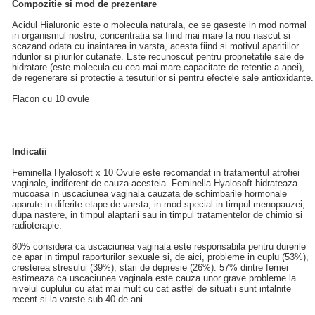
Compozitie si mod de prezentare
Acidul Hialuronic este o molecula naturala, ce se gaseste in mod normal
in organismul nostru, concentratia sa fiind mai mare la nou nascut si
scazand odata cu inaintarea in varsta, acesta fiind si motivul aparitiilor
ridurilor si pliurilor cutanate. Este recunoscut pentru proprietatile sale de
hidratare (este molecula cu cea mai mare capacitate de retentie a apei),
de regenerare si protectie a tesuturilor si pentru efectele sale antioxidante.
Flacon cu 10 ovule
Indicatii
Feminella Hyalosoft x 10 Ovule este recomandat in tratamentul atrofiei
vaginale, indiferent de cauza acesteia. Feminella Hyalosoft hidrateaza
mucoasa in uscaciunea vaginala cauzata de schimbarile hormonale
aparute in diferite etape de varsta, in mod special in timpul menopauzei,
dupa nastere, in timpul alaptarii sau in timpul tratamentelor de chimio si
radioterapie.
80% considera ca uscaciunea vaginala este responsabila pentru durerile
ce apar in timpul raporturilor sexuale si, de aici, probleme in cuplu (53%),
cresterea stresului (39%), stari de depresie (26%). 57% dintre femei
estimeaza ca uscaciunea vaginala este cauza unor grave probleme la
nivelul cuplului cu atat mai mult cu cat astfel de situatii sunt intalnite
recent si la varste sub 40 de ani.