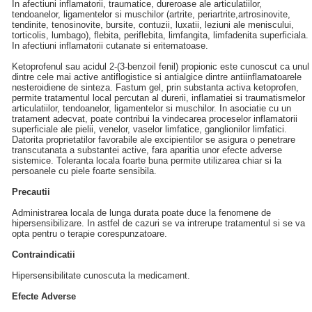
In afectiuni inflamatorii, traumatice, dureroase ale articulatiilor,
tendoanelor, ligamentelor si muschilor (artrite, periartrite,artrosinovite,
tendinite, tenosinovite, bursite, contuzii, luxatii, leziuni ale meniscului,
torticolis, lumbago), flebita, periflebita, limfangita, limfadenita superficiala.
In afectiuni inflamatorii cutanate si eritematoase.
Ketoprofenul sau acidul 2-(3-benzoil fenil) propionic este cunoscut ca unul
dintre cele mai active antiflogistice si antialgice dintre antiinflamatoarele
nesteroidiene de sinteza. Fastum gel, prin substanta activa ketoprofen,
permite tratamentul local percutan al durerii, inflamatiei si traumatismelor
articulatiilor, tendoanelor, ligamentelor si muschilor. In asociatie cu un
tratament adecvat, poate contribui la vindecarea proceselor inflamatorii
superficiale ale pielii, venelor, vaselor limfatice, ganglionilor limfatici.
Datorita proprietatilor favorabile ale excipientilor se asigura o penetrare
transcutanata a substantei active, fara aparitia unor efecte adverse
sistemice. Toleranta locala foarte buna permite utilizarea chiar si la
persoanele cu piele foarte sensibila.
Precautii
Administrarea locala de lunga durata poate duce la fenomene de
hipersensibilizare. In astfel de cazuri se va intrerupe tratamentul si se va
opta pentru o terapie corespunzatoare.
Contraindicatii
Hipersensibilitate cunoscuta la medicament.
Efecte Adverse