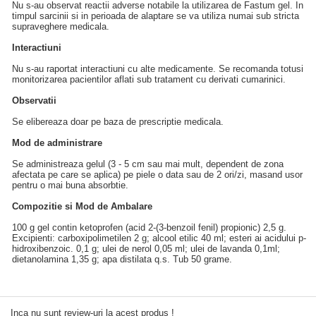
Nu s-au observat reactii adverse notabile la utilizarea de Fastum gel. In
timpul sarcinii si in perioada de alaptare se va utiliza numai sub stricta
supraveghere medicala.
Interactiuni
Nu s-au raportat interactiuni cu alte medicamente. Se recomanda totusi
monitorizarea pacientilor aflati sub tratament cu derivati cumarinici.
Observatii
Se elibereaza doar pe baza de prescriptie medicala.
Mod de administrare
Se administreaza gelul (3 - 5 cm sau mai mult, dependent de zona
afectata pe care se aplica) pe piele o data sau de 2 ori/zi, masand usor
pentru o mai buna absorbtie.
Compozitie si Mod de Ambalare
100 g gel contin ketoprofen (acid 2-(3-benzoil fenil) propionic) 2,5 g.
Excipienti: carboxipolimetilen 2 g; alcool etilic 40 ml; esteri ai acidului p-
hidroxibenzoic. 0,1 g; ulei de nerol 0,05 ml; ulei de lavanda 0,1ml;
dietanolamina 1,35 g; apa distilata q.s. Tub 50 grame.
Inca nu sunt review-uri la acest produs !