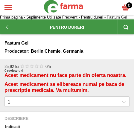
0
Prima pagina
-
Suplimente Utilizate Frecvent
-
Pentru dureri
- Fastum Gel
PENTRU DURERI
Fastum Gel
Producator:
Berlin Chemie, Germania
25,92
lei
0
/5
0
review-uri
Acest medicament nu face parte din oferta noastra.
Acest medicament se elibereaza numai pe baza de
prescriptie medicala. Va multumim.
DESCRIERE
Indicatii