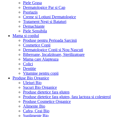
Piele Grasa
Dermatologice Par si Cap
Psoriazis
Creme si Lotiuni Dermatologice
Tratament Negi si Bataturi
Demachiante
Piele Sensibila
Mama si copilul
Produse pentru Perioada Sarcinii
Cosmetice Copii
Dermatologice Copii si Nou Nascuti
Biberoane, Incalzitoare, Sterilizatoare
Mama care Alapteaza
Colici
Dentitie
Vitamine pentru copii
Produse Bio Organice
Uleiuri Bio
Sucuri Bio Organice
Produse dietetice fara gluten
Produse dietetice fara gluten, fara lactoza si colesterol
Produse Cosmetice Organice
Alimente Bio
Cafea, Ceai Bio
Suplimente Bio