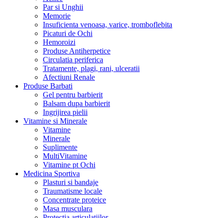
Par si Unghii
Memorie
Insuficienta venoasa, varice, tromboflebita
Picaturi de Ochi
Hemoroizi
Produse Antiherpetice
Circulatia periferica
Tratamente, plagi, rani, ulceratii
Afectiuni Renale
Produse Barbati
Gel pentru barbierit
Balsam dupa barbierit
Ingrijirea pielii
Vitamine si Minerale
Vitamine
Minerale
Suplimente
MultiVitamine
Vitamine pt Ochi
Medicina Sportiva
Plasturi si bandaje
Traumatisme locale
Concentrate proteice
Masa musculara
Protectia articulatiilor