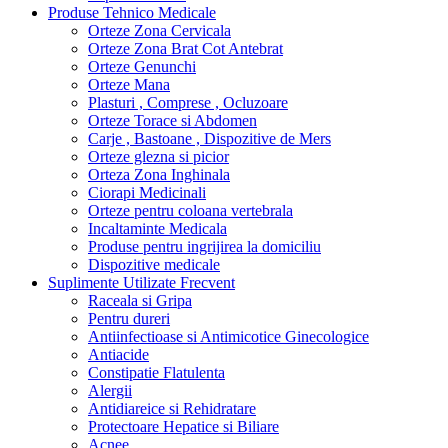
Produse Tehnico Medicale
Orteze Zona Cervicala
Orteze Zona Brat Cot Antebrat
Orteze Genunchi
Orteze Mana
Plasturi , Comprese , Ocluzoare
Orteze Torace si Abdomen
Carje , Bastoane , Dispozitive de Mers
Orteze glezna si picior
Orteza Zona Inghinala
Ciorapi Medicinali
Orteze pentru coloana vertebrala
Incaltaminte Medicala
Produse pentru ingrijirea la domiciliu
Dispozitive medicale
Suplimente Utilizate Frecvent
Raceala si Gripa
Pentru dureri
Antiinfectioase si Antimicotice Ginecologice
Antiacide
Constipatie Flatulenta
Alergii
Antidiareice si Rehidratare
Protectoare Hepatice si Biliare
Acnee