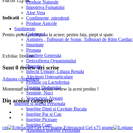
Flacon 125 ml.
Produse Naturale
Impotriva Fumatului
Aloe Vera
Indicatii
Condimente, mirodenii
Produse Apicole
Suplimente
Colesterol
Pentru pielea predispusa la acnee; pentru fata, piept si spate.
Antistres , Tulburari de Somn, Tulburari de Ritm Cardiac
Imunitate
Prostata
Tonifiere Generala
Exfoliac Lotiune.
Detoxifierea Organismului
Digestie
Sunt 0 review-uri scrise
Infectii Urinare, Litiaza Renala
Afectiuni Osteoarticulare
Adauga comentariu
Produse cu Lactoferina
Terapia Diabetului
Momentan nu exista niciun review la acest produs !
Seminte, Nuci
Vegetarieni, Vegani
Din aceeasi categorie
Ingrijire si Igiena Personala
Ingrijire Dinti si Cavitate Bucala
Ingrijire Par si Cap
Ingrijire Picioare
Ingrijire Corp
 Acm
Eritroacnol Gel x75 grame
Aparatura Ingrijire Personala