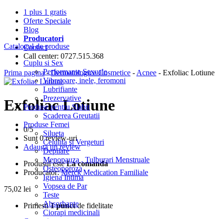
1 plus 1 gratis
Oferte Speciale
Blog
Producatori
Catalogul de produse
Contact
Call center: 0727.515.368
Cuplu si Sex
Performante Sexuale
Prima pagina
-
Dermatologice Cosmetice
-
Acnee
- Exfoliac Lotiune
Vibratoare, inele, feromoni
Lubrifiante
Prezervative
Exfoliac Lotiune
Produse pentru Slabit
Scaderea Greutatii
Produse Femei
0/
5
Silueta
Sunt 0 review-uri
Celulita si Vergeturi
Adauga un review
Depilare
Menopauza , Tulburari Menstruale
Produsul este
La comanda
Osteoporoza
Producator:
Merck Medication Familiale
Igiena Intima
Vopsea de Par
75,02
lei
Teste
Absorbante
Primesti
1 punct
de fidelitate
Ciorapi medicinali