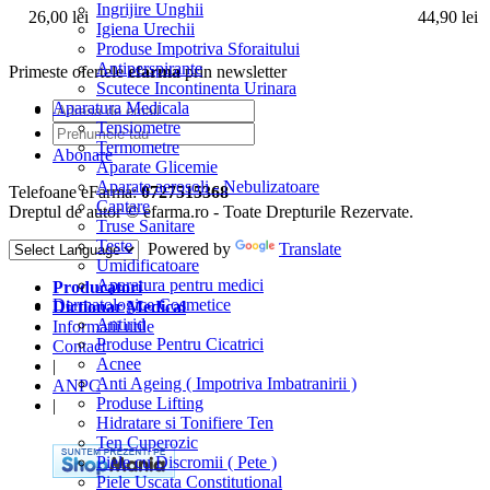
Ingrijire Unghii
26,00 lei
44,90 lei
Igiena Urechii
Produse Impotriva Sforaitului
Antiperspirante
Primeste ofertele
efarma
prin newsletter
Scutece Incontinenta Urinara
Aparatura Medicala
Tensiometre
Termometre
Abonare
Aparate Glicemie
Aparate aerosoli - Nebulizatoare
Telefoane eFarma:
0727515368
Cantare
Dreptul de autor © efarma.ro - Toate Drepturile Rezervate.
Truse Sanitare
Teste
Powered by
Translate
Umidificatoare
Aparatura pentru medici
Producatori
Dermatologice Cosmetice
Dictionar Medical
Antirid
Informatii utile
Produse Pentru Cicatrici
Contact
Acnee
|
Anti Ageing ( Impotriva Imbatranirii )
ANPC
Produse Lifting
|
Hidratare si Tonifiere Ten
Ten Cuperozic
Piele cu Discromii ( Pete )
Piele Uscata Constitutional