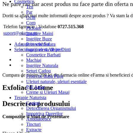
Cosmetice
Ne pare rau dar acest produs nu face parte din oferta
Ten
Par
Doriti sa aflati mai multe informatii despre acest produs ? Va stam la di
Ochi
Corp
Telefon farmacie :
Vodafone
0727.515.368
Picioare
suport@efarma.ro
Ingrijire Maini
Ingrijire Buze
Adauga in wishlist
Protectie Solara
Selecteaza o alerta de pret
Ingrijirea si Albire Dinti
Cosmetice Barbati
Machiaj
Ingrijire Naturala
Seturi Cadou
Cumpara de minim 299 lei
din farmacia online eFarma si beneficiezi d
Protectie dupa Plaja
Uleiuri naturale, uleiuri esentiale
Exfoliac Lotiune
Pell Amar
Creme si Uleiuri Masaj
Terapie Naturista
Descrierea produsului
Ceaiuri
Detoxifierea Organismului
Impotriva Durerilor
Compozitie si Mod de Prezentare
Antidiabetice
Tincturi
Extracte