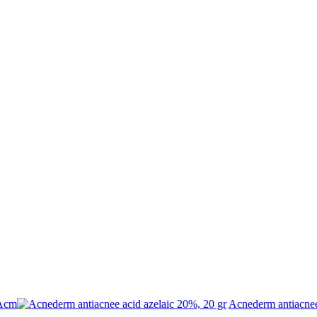
 Acm
Acnederm antiacnee