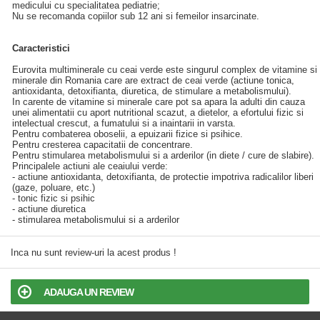
medicului cu specialitatea pediatrie;
Nu se recomanda copiilor sub 12 ani si femeilor insarcinate.
Caracteristici
Eurovita multiminerale cu ceai verde este singurul complex de vitamine si
minerale din Romania care are extract de ceai verde (actiune tonica,
antioxidanta, detoxifianta, diuretica, de stimulare a metabolismului).
In carente de vitamine si minerale care pot sa apara la adulti din cauza
unei alimentatii cu aport nutritional scazut, a dietelor, a efortului fizic si
intelectual crescut, a fumatului si a inaintarii in varsta.
Pentru combaterea oboselii, a epuizarii fizice si psihice.
Pentru cresterea capacitatii de concentrare.
Pentru stimularea metabolismului si a arderilor (in diete / cure de slabire).
Principalele actiuni ale ceaiului verde:
- actiune antioxidanta, detoxifianta, de protectie impotriva radicalilor liberi
(gaze, poluare, etc.)
- tonic fizic si psihic
- actiune diuretica
- stimularea metabolismului si a arderilor
Inca nu sunt review-uri la acest produs !
ADAUGA UN REVIEW