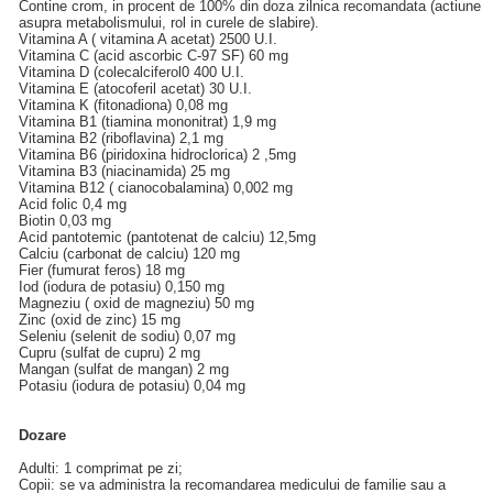
Contine crom, in procent de 100% din doza zilnica recomandata (actiune
asupra metabolismului, rol in curele de slabire).
Vitamina A ( vitamina A acetat) 2500 U.I.
Vitamina C (acid ascorbic C-97 SF) 60 mg
Vitamina D (colecalciferol0 400 U.I.
Vitamina E (atocoferil acetat) 30 U.I.
Vitamina K (fitonadiona) 0,08 mg
Vitamina B1 (tiamina mononitrat) 1,9 mg
Vitamina B2 (riboflavina) 2,1 mg
Vitamina B6 (piridoxina hidroclorica) 2 ,5mg
Vitamina B3 (niacinamida) 25 mg
Vitamina B12 ( cianocobalamina) 0,002 mg
Acid folic 0,4 mg
Biotin 0,03 mg
Acid pantotemic (pantotenat de calciu) 12,5mg
Calciu (carbonat de calciu) 120 mg
Fier (fumurat feros) 18 mg
Iod (iodura de potasiu) 0,150 mg
Magneziu ( oxid de magneziu) 50 mg
Zinc (oxid de zinc) 15 mg
Seleniu (selenit de sodiu) 0,07 mg
Cupru (sulfat de cupru) 2 mg
Mangan (sulfat de mangan) 2 mg
Potasiu (iodura de potasiu) 0,04 mg
Dozare
Adulti: 1 comprimat pe zi;
Copii: se va administra la recomandarea medicului de familie sau a