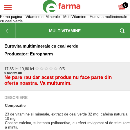
0
Prima pagina
-
Vitamine si Minerale
-
MultiVitamine
- Eurovita multiminerale
cu ceai verde
MULTIVITAMINE
Eurovita multiminerale cu ceai verde
Producator:
Europharm
17,85
lei
19,80 lei
0
/5
0
review-uri
Ne pare rau dar acest produs nu face parte din
oferta noastra. Va multumim.
DESCRIERE
Compozitie
23 de vitamine si minerale, extract de ceai verde 32 mg, cafeina naturala
10 mg.
Contine cafeina, substanta psihoactiva, cu efect revigorant si de stimulare
a mintii.