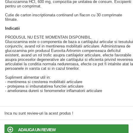
Glucozamina HCI, 600 mg, compozitia pe unitatea de consum. Excipienti
pentru un comprimat.
Cutie de carton inscriptionata continand un flacon cu 30 comprimate
filmate.
Indicatii
PRODUSUL NU ESTE MOMENTAN DISPONIBIL.
Glucozamina este o componenta de baza a cartilajului articular si tesutului
conjunctiv, avand rol in mentinerea mobilitatii articulare. Administrarea de
glucozamina prin produsul Eurovita Artromin compenseaza deficitul
existent, avand un rol trofic asupra cartilajelor articulare, efecte favorabile
asupra proceselor degenerative ale cartilajului si eficienta privind revenirea
articulatiei la conditia normala nedureroasa, efecte ce pot fi intalnite atat la
persoanele in varsta cat si in cazul tinerilor.
Supliment alimentar util in:
- mentinerea si cresterea mobilitatii articulare
- protejarea si imbunatatirea functiei articulare
- ameliorarea durerii si fenomenelor inflamatorii articulare
Inca nu sunt review-uri la acest produs !
ADAUGA UN REVIEW