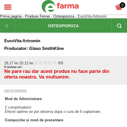
0
Prima pagina
-
Produse Femei
-
Osteoporoza
- EuroVita Artromin
OSTEOPOROZA
EuroVita Artromin
Producator:
Glaxo SmithKline
18,17
lei
20,12 lei
0
/5
0
review-uri
Ne pare rau dar acest produs nu face parte din
oferta noastra. Va multumim.
DESCRIERE
Mod de Administrare
2 comprimate/zi
Efecte optime se pot observa dupa o cura de 6 saptamani.
Compozitie si mod de prezentare