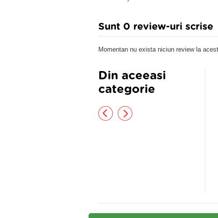
Sunt 0 review-uri scrise
Momentan nu exista niciun review la acest
Din aceeasi
categorie
Prenatal Cosmo
atural 60cpr
,21 lei
14,60 lei
16,20 lei