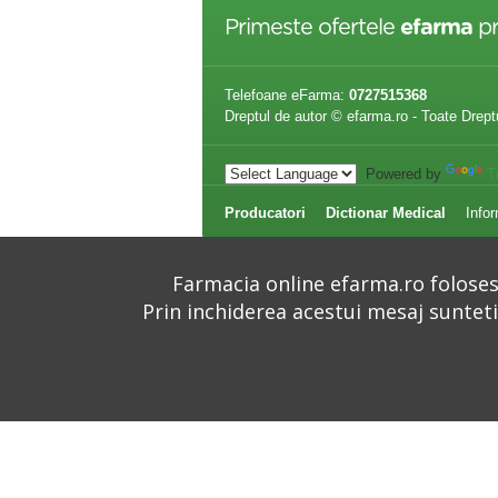
Primeste ofertele
efarma
pr
Telefoane eFarma:
0727515368
Dreptul de autor © efarma.ro - Toate Drept
Powered by
T
Producatori
Dictionar Medical
Infor
Farmacia online efarma.ro folosest
Prin inchiderea acestui mesaj suntet