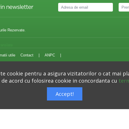
in newsletter
urile Rezervate.
ranslate
matii utile
Contact
|
ANPC
|
e cookie pentru a asigura vizitatorilor o cat mai pl
i de acord cu folosirea cookie in concordanta cu
term
Autoritatea Nationala pentru Protectia Consumatorilor –
anpc.ro
Accept!