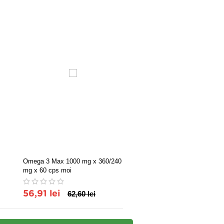
Omega 3 Max 1000 mg x 360/240
Natural Vitamina E 45 UI 3
mg x 60 cps moi
56,91 lei
62,60 lei
15,50 lei