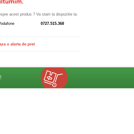
ultumim.
despre acest produs ? Va stam la dispozitie la:
Vodafone
0727.515.368
aza o alerta de pret
!