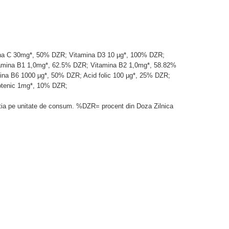
na C 30mg*, 50% DZR; Vitamina D3 10 µg*, 100% DZR;
amina B1 1,0mg*, 62.5% DZR; Vitamina B2 1,0mg*, 58.82%
na B6 1000 µg*, 50% DZR; Acid folic 100 µg*, 25% DZR;
otenic 1mg*, 10% DZR;
tia pe unitate de consum. %DZR= procent din Doza Zilnica