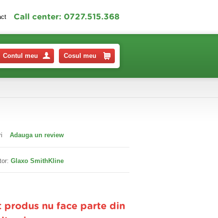
Call center: 0727.515.368
act
Contul meu
Cosul meu
i
Adauga un review
tor:
Glaxo SmithKline
t produs nu face parte din