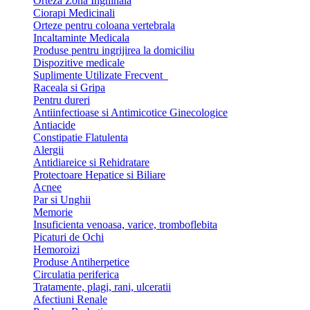
Orteza Zona Inghinala
Ciorapi Medicinali
Orteze pentru coloana vertebrala
Incaltaminte Medicala
Produse pentru ingrijirea la domiciliu
Dispozitive medicale
Suplimente Utilizate Frecvent
Raceala si Gripa
Pentru dureri
Antiinfectioase si Antimicotice Ginecologice
Antiacide
Constipatie Flatulenta
Alergii
Antidiareice si Rehidratare
Protectoare Hepatice si Biliare
Acnee
Par si Unghii
Memorie
Insuficienta venoasa, varice, tromboflebita
Picaturi de Ochi
Hemoroizi
Produse Antiherpetice
Circulatia periferica
Tratamente, plagi, rani, ulceratii
Afectiuni Renale