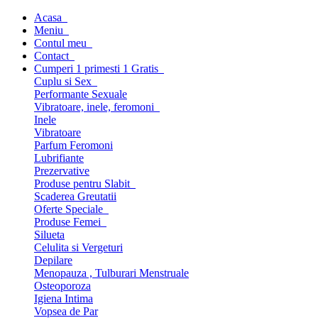
Acasa
Meniu
Contul meu
Contact
Cumperi 1 primesti 1 Gratis
Cuplu si Sex
Performante Sexuale
Vibratoare, inele, feromoni
Inele
Vibratoare
Parfum Feromoni
Lubrifiante
Prezervative
Produse pentru Slabit
Scaderea Greutatii
Oferte Speciale
Produse Femei
Silueta
Celulita si Vergeturi
Depilare
Menopauza , Tulburari Menstruale
Osteoporoza
Igiena Intima
Vopsea de Par