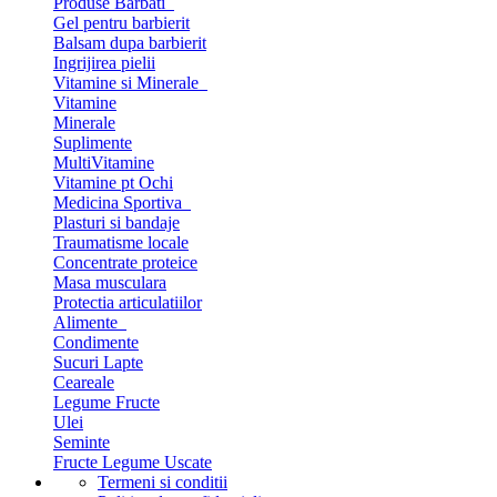
Produse Barbati
Gel pentru barbierit
Balsam dupa barbierit
Ingrijirea pielii
Vitamine si Minerale
Vitamine
Minerale
Suplimente
MultiVitamine
Vitamine pt Ochi
Medicina Sportiva
Plasturi si bandaje
Traumatisme locale
Concentrate proteice
Masa musculara
Protectia articulatiilor
Alimente
Condimente
Sucuri Lapte
Ceareale
Legume Fructe
Ulei
Seminte
Fructe Legume Uscate
Termeni si conditii