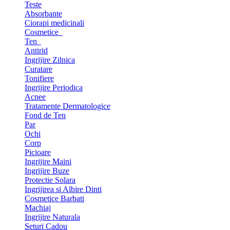
Teste
Absorbante
Ciorapi medicinali
Cosmetice
Ten
Antirid
Ingrijire Zilnica
Curatare
Tonifiere
Ingrijire Periodica
Acnee
Tratamente Dermatologice
Fond de Ten
Par
Ochi
Corp
Picioare
Ingrijire Maini
Ingrijire Buze
Protectie Solara
Ingrijirea si Albire Dinti
Cosmetice Barbati
Machiaj
Ingrijire Naturala
Seturi Cadou