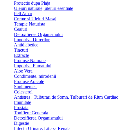
Protectie dupa Plaja
Uleiuri naturale, uleiuri esentiale
Pell Amar
Creme si Uleiuri Masaj
Terapie Naturista
Ceaiuri
Detoxifierea Organismului
Impotriva Durerilor
Antidiabetice
Tincturi
Extracte
Produse Naturale
Impotriva Fumatului
Aloe Vera
Condimente, mirodenii
Produse Apicole
Suplimente
Colesterol
Antistres , Tulburari de Somn, Tulburari de Ritm Cardiac
Imunitate
Prostata
Tonifiere Generala
Detoxifierea Organismului
Digestie
Infectii Urinare, Litiaza Renala