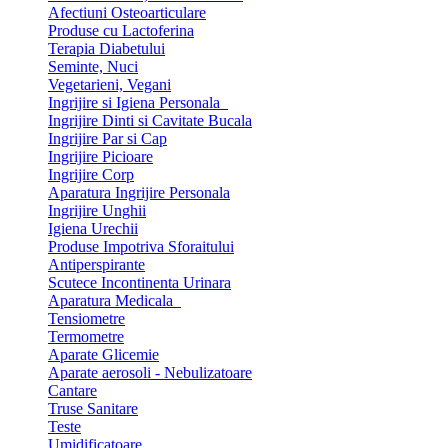
Afectiuni Osteoarticulare
Produse cu Lactoferina
Terapia Diabetului
Seminte, Nuci
Vegetarieni, Vegani
Ingrijire si Igiena Personala
Ingrijire Dinti si Cavitate Bucala
Ingrijire Par si Cap
Ingrijire Picioare
Ingrijire Corp
Aparatura Ingrijire Personala
Ingrijire Unghii
Igiena Urechii
Produse Impotriva Sforaitului
Antiperspirante
Scutece Incontinenta Urinara
Aparatura Medicala
Tensiometre
Termometre
Aparate Glicemie
Aparate aerosoli - Nebulizatoare
Cantare
Truse Sanitare
Teste
Umidificatoare