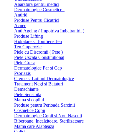
Aparatura pentru medici
Dermatologice Cosmetice
Antirid
Produse Pentru Cicatrici
Acnee
Anti Ageing ( Impotriva Imbatranirii )
Produse Lifting
Hidratare si Tonifiere Ten
Ten Cuperozic
Piele cu Discromii ( Pete )
Piele Uscata Constitutional
Piele Grasa
Dermatologice Par si Cap
Psoriazis
Creme si Lotiuni Dermatologice
Tratament Negi si Bataturi
Demachiante
Piele Sensibila
Mama si copilul
Produse pentru Perioada Sarcinii
Cosmetice Copii
Dermatologice Copii si Nou Nascuti
Biberoane, Incalzitoare, Sterilizatoare
Mama care Alapteaza
Colici