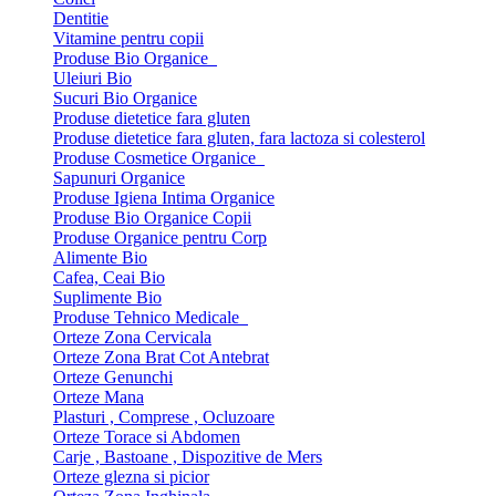
Dentitie
Vitamine pentru copii
Produse Bio Organice
Uleiuri Bio
Sucuri Bio Organice
Produse dietetice fara gluten
Produse dietetice fara gluten, fara lactoza si colesterol
Produse Cosmetice Organice
Sapunuri Organice
Produse Igiena Intima Organice
Produse Bio Organice Copii
Produse Organice pentru Corp
Alimente Bio
Cafea, Ceai Bio
Suplimente Bio
Produse Tehnico Medicale
Orteze Zona Cervicala
Orteze Zona Brat Cot Antebrat
Orteze Genunchi
Orteze Mana
Plasturi , Comprese , Ocluzoare
Orteze Torace si Abdomen
Carje , Bastoane , Dispozitive de Mers
Orteze glezna si picior