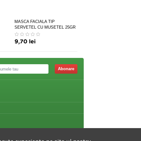
MASCA FACIALA TIP
Balsam Arnica x 250 ml,
SERVETEL CU MUSETEL 25GR
Herbamedicus
9,70 lei
17,90 lei
Abonare