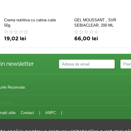
Crema nutritiva cu catina cutie
GEL MOUSSANT , SVR
50g
SEBIACLEAR, 200 ML
19,02 lei
66,00 lei
in newsletter
urile Rezervate.
ranslate
matii utile
Contact
|
ANPC
|