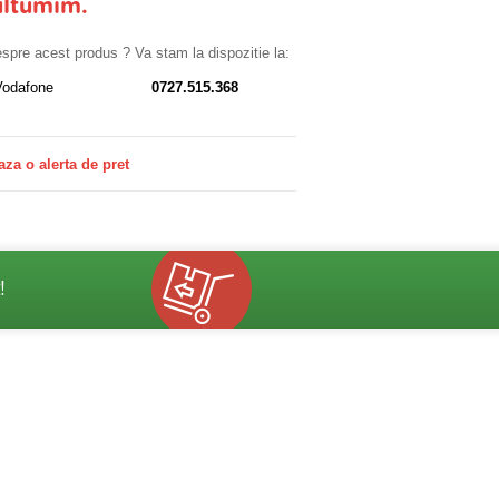
ultumim.
despre acest produs ? Va stam la dispozitie la:
Vodafone
0727.515.368
aza o alerta de pret
!