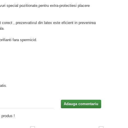
ri special pozitionate,pentru extra-protectiesi placere
t corect , prezervativul din latex este eficient in prevenirea
la.
rifianti fara spermicid.
atis.
Adauga comentariu
 produs !