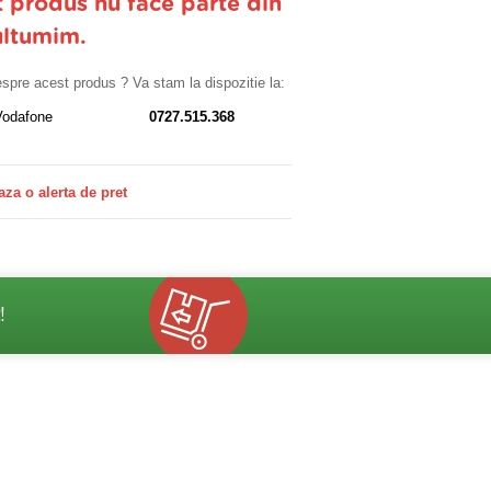
t produs nu face parte din
ultumim.
despre acest produs ? Va stam la dispozitie la:
Vodafone
0727.515.368
aza o alerta de pret
!