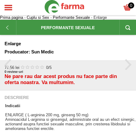
0
Prima pagina
-
Cuplu si Sex
-
Performante Sexuale
- Enlarge
PERFORMANTE SEXUALE
Enlarge
Producator:
Sun Medic
79,56
lei
0
/5
0
review-uri
Ne pare rau dar acest produs nu face parte din
oferta noastra. Va multumim.
DESCRIERE
Indicatii
ENLARGE ( L-arginina 200 mg, ginseng 50 mg)
Aminoacidul L-arginina si ginsengul, administrate oral au un efect sinergic,
actionand asupra functiei sexuale masculine, prin cresterea libidoului si
ameliorarea functiei erectile.