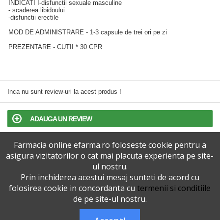
INDICATI I-disfunctii sexuale masculine
- scaderea libidoului
-disfunctii erectile
MOD DE ADMINISTRARE - 1-3 capsule de trei ori pe zi
PREZENTARE - CUTII * 30 CPR
Inca nu sunt review-uri la acest produs !
ADAUGA UN REVIEW
Farmacia online efarma.ro foloseste cookie pentru a
TERMENI SI CONDITII
asigura vizitatorilor o cat mai placuta experienta pe site-
ul nostru.
POLITICA DE CONFIDENTIALITATE
Prin inchiderea acestui mesaj sunteti de acord cu
folosirea cookie in concordanta cu
termenii si conditiile
VERSIUNEA DESKTOP
de pe site-ul nostru.