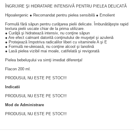
ÎNGRIJIRE ŞI HIDRATARE INTENSIVĂ PENTRU PIELEA DELICATĂ
Hipoalergenic ● Recomandat pentru pielea sensibilă ● Emolient
Formulă fără săpun pentru curăţarea pielii delicate. Îmbunătăţeşte rapid
textura pielii uscate chiar de la prima utilizare.
● Curăţă şi hidratează intensiv, nu conţine săpun
● Are efect calmant datorită conţinutului de muşeţel şi azulenă
● Protejează împotriva radicalilor liberi cu vitaminele A şi E
● Formulă ne-uleioasă, nu conţine alcool şi lanolină
● Lasă pielea vizibil mai moale, catifelată şi revigorată
Pielea bebeluşului va simţi imediat diferenţa!
Flacon 200 ml.
PRODUSUL NU ESTE PE STOC!!!
Indicatii
PRODUSUL NU ESTE PE STOC!!!
Mod de Administrare
PRODUSUL NU ESTE PE STOC!!!