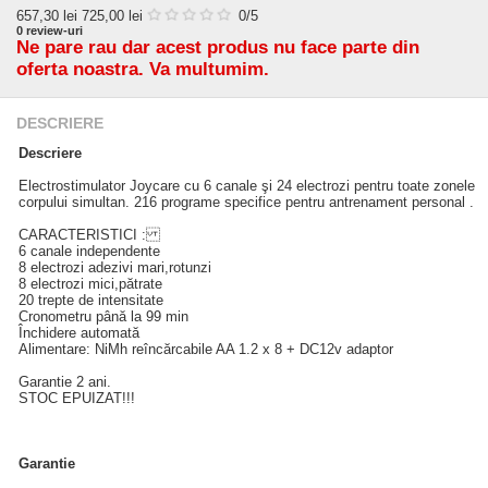
657,30
lei
725,00 lei
0
/5
0
review-uri
Ne pare rau dar acest produs nu face parte din
oferta noastra. Va multumim.
DESCRIERE
Descriere
Electrostimulator Joycare cu 6 canale şi 24 electrozi pentru toate zonele
corpului simultan. 216 programe specifice pentru antrenament personal .
CARACTERISTICI :
6 canale independente
8 electrozi adezivi mari,rotunzi
8 electrozi mici,pătrate
20 trepte de intensitate
Cronometru până la 99 min
Închidere automată
Alimentare: NiMh reîncărcabile AA 1.2 x 8 + DC12v adaptor
Garantie 2 ani.
STOC EPUIZAT!!!
Garantie