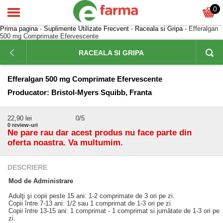
0
Prima pagina
-
Suplimente Utilizate Frecvent
-
Raceala si Gripa
- Efferalgan
500 mg Comprimate Efervescente
RACEALA SI GRIPA
Efferalgan 500 mg Comprimate Efervescente
Producator:
Bristol-Myers Squibb, Franta
22,90
lei
0
/5
0
review-uri
Ne pare rau dar acest produs nu face parte din
oferta noastra. Va multumim.
DESCRIERE
Mod de Administrare
Adulţi şi copii peste 15 ani: 1-2 comprimate de 3 ori pe zi.
Copii între 7-13 ani: 1/2 sau 1 comprimat de 1-3 ori pe zi.
Copii între 13-15 ani: 1 comprimat - 1 comprimat si jumătate de 1-3 ori pe
zi.