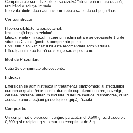
Comprimatele sunt divizibile şi se dizolvă într-un pahar mare cu apă,
rezultând o soluţie limpede.
Intervalul dintre două administrări trebuie să fie de cel puţin 4 ore.
Contraindicatii
Hipersensibilitate la paracetamol.
Insuficienţă hepato-celulară.
Litiază renală - în cazul în care prin administrare se depăşeşte 1 g de
vitamina C zilnic (peste 5 comprimate pe zi).
Copii sub 7 ani - în cazul lor este recomandată administrarea
Efferalganului sub formă de soluţie sau supozitoare.
Mod de Prezentare
Cutie 16 comprimate efervescente.
Indicatii
Efferalgan se administreaza in tratamentul simptomatic al afecţiunilor
dureroase şi al stărilor febrile: dureri de cap, dureri dentare, nevralgii,
cefalee, migrene, dureri musculare, dureri reumatice, dismenoree, dureri
asociate unor afecţiuni ginecologice, gripă, răceală.
Compozitie
Un comprimat efervescent conţine paracetamol 0,500 g, acid ascorbic
0,200 g şi excipient q.s. pentru un comprimat de 3 g.