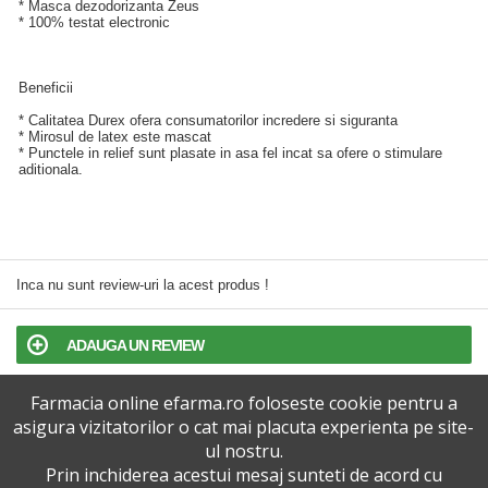
* Masca dezodorizanta Zeus
* 100% testat electronic
Beneficii
* Calitatea Durex ofera consumatorilor incredere si siguranta
* Mirosul de latex este mascat
* Punctele in relief sunt plasate in asa fel incat sa ofere o stimulare
aditionala.
Inca nu sunt review-uri la acest produs !
ADAUGA UN REVIEW
Farmacia online efarma.ro foloseste cookie pentru a
TERMENI SI CONDITII
asigura vizitatorilor o cat mai placuta experienta pe site-
ul nostru.
POLITICA DE CONFIDENTIALITATE
Prin inchiderea acestui mesaj sunteti de acord cu