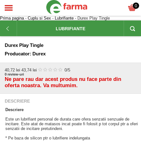
0
Prima pagina
-
Cuplu si Sex
-
Lubrifiante
- Durex Play Tingle
LUBRIFIANTE
Durex Play Tingle
Producator:
Durex
40,72
lei
43,74 lei
0
/5
0
review-uri
Ne pare rau dar acest produs nu face parte din
oferta noastra. Va multumim.
DESCRIERE
Descriere
Este un lubrifiant personal de durata care ofera senzatii senzuale de
incitare. Este atat de matasos incat poate fi folosit p tot corpul ptr a oferi
senzatii de incitare pretutindeni.
* Pe baza de silicon ptr o lubrifiere indelungata