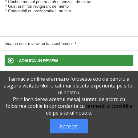
* Contine mentol pentru a oferi senzatii de extaz
* Gust si miros revigorant de mentol
* Compatibil cu prezervativul, nu irita
Inca nu sunt review-uri la acest produs !
ADAUGA UN REVIEW
Farmacia online efarma.ro foloseste cookie pentru a
TERMENI SI CONDITII
asigura vizitatorilor o cat mai placuta experienta pe site-
ul nostru.
POLITICA DE CONFIDENTIALITATE
Prin inchiderea acestui mesaj sunteti de acord cu
folosirea cookie in concordanta cu
termenii si conditiile
VERSIUNEA DESKTOP
de pe site-ul nostru.
Accept!
Telefoane eFarma:
0727515368
Dreptul de autor © efarma.ro - Toate Drepturile Rezervate.