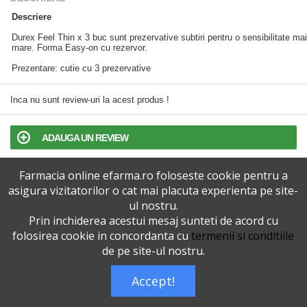
Descriere
Durex Feel Thin x 3 buc sunt prezervative subtiri pentru o sensibilitate mai
mare. Forma Easy-on cu rezervor.
Prezentare: cutie cu 3 prezervative
Inca nu sunt review-uri la acest produs !
ADAUGA UN REVIEW
Farmacia online efarma.ro foloseste cookie pentru a
TERMENI SI CONDITII
asigura vizitatorilor o cat mai placuta experienta pe site-
ul nostru.
POLITICA DE CONFIDENTIALITATE
Prin inchiderea acestui mesaj sunteti de acord cu
folosirea cookie in concordanta cu
termenii si conditiile
VERSIUNEA DESKTOP
de pe site-ul nostru.
Accept!
Telefoane eFarma:
0727515368
Dreptul de autor © efarma.ro - Toate Drepturile Rezervate.