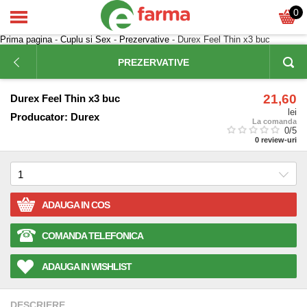
0
Prima pagina
-
Cuplu si Sex
-
Prezervative
- Durex Feel Thin x3 buc
PREZERVATIVE
21,60
Durex Feel Thin x3 buc
lei
Producator:
Durex
La comanda
0
/5
0
review-uri
ADAUGA IN COS
COMANDA TELEFONICA
ADAUGA IN WISHLIST
DESCRIERE