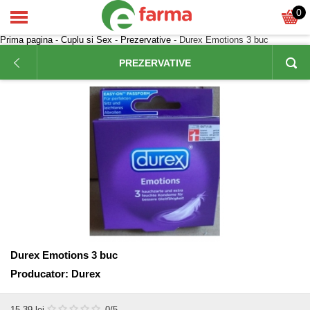
0
Prima pagina
-
Cuplu si Sex
-
Prezervative
- Durex Emotions 3 buc
PREZERVATIVE
Durex Emotions 3 buc
Producator:
Durex
15,39
lei
0
/5