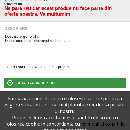
0
review-uri
Ne pare rau dar acest produs nu face parte din
oferta noastra. Va multumim.
DESCRIERE
Descriere generala
Durex emotions, prezervative lubrifiate.
Inca nu sunt review-uri la acest produs !
ADAUGA UN REVIEW
Farmacia online efarma.ro foloseste cookie pentru a
TERMENI SI CONDITII
asigura vizitatorilor o cat mai placuta experienta pe site-
ul nostru.
POLITICA DE CONFIDENTIALITATE
Prin inchiderea acestui mesaj sunteti de acord cu
folosirea cookie in concordanta cu
termenii si conditiile
VERSIUNEA DESKTOP