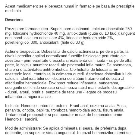
Acest medicament se elibereaza numai in farmacie pe baza de prescriptie
medicala.
Descriere
Prezentare farmaceutica: Supozitoare continand: calcium dobesilate 250
mg, lidocaine hydrochloride 40 mg, antioxidanti (cutie cu 10 buc.); unguent
continand: calcium dobesilate 4%, lidocaine hydrochloride 2%,
polietilenglicol 300, antioxidanti (fiole cu 30 g).
Actiune terapeutica: Dobesilatul de calciu actioneaza, pe de o parte, la
nivelul peretilor capilari normalizand functiile fiziologice perturbate ale
acestora - permeabilitate crescuta si rezistenta diminuata - si, pe de alta
parte, la nivelul anumitor reactii ale procesului infla mator. De asemenea,
el are si o activitatea antitrombotica. Clorhidratul de lidocaina, un
anestezic local, contribuie la calmarea durerii. Asocierea dobesilatului de
calciu si clorhidra tului de lidocaina constituie tratamentul de baza al
afectiunilor hemoroidale. Doxiproct reduce inflamatia, sangerarea,
scurgerile de lichide seroase si calmeaza rapid manifestarile dezagreabile
- dureri, arsuri, prurit si senzatie de tensiune - legate de procesul
inflamator al regiunii anale.
Indicatii: Hemoroizi interni si externi. Prurit anal, eczema anala. Anita,
perianita, criptita, papilita, tromboza hemoroidala acuta, fisura anala.
Tratamentul preoperator si postoperator in caz de hemoroidectomie.
Hemoroizii sarcinii.
Mod de administrare: Se aplica dimineata si seara, de preferinta dupa
defecatie, un supozitor si/sau unguentul. In cazul hemoroizilor interni se