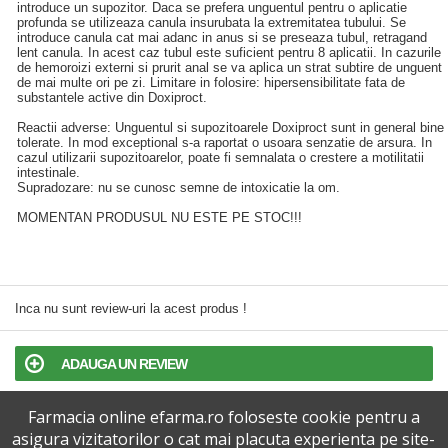
introduce un supozitor. Daca se prefera unguentul pentru o aplicatie
profunda se utilizeaza canula insurubata la extremitatea tubului. Se
introduce canula cat mai adanc in anus si se preseaza tubul, retragand
lent canula. In acest caz tubul este suficient pentru 8 aplicatii. In cazurile
de hemoroizi externi si prurit anal se va aplica un strat subtire de unguent
de mai multe ori pe zi. Limitare in folosire: hipersensibilitate fata de
substantele active din Doxiproct.
Reactii adverse: Unguentul si supozitoarele Doxiproct sunt in general bine
tolerate. In mod exceptional s-a raportat o usoara senzatie de arsura. In
cazul utilizarii supozitoarelor, poate fi semnalata o crestere a motilitatii
intestinale.
Supradozare: nu se cunosc semne de intoxicatie la om.
MOMENTAN PRODUSUL NU ESTE PE STOC!!!
Inca nu sunt review-uri la acest produs !
ADAUGA UN REVIEW
Farmacia online efarma.ro foloseste cookie pentru a
TERMENI SI CONDITII
asigura vizitatorilor o cat mai placuta experienta pe site-