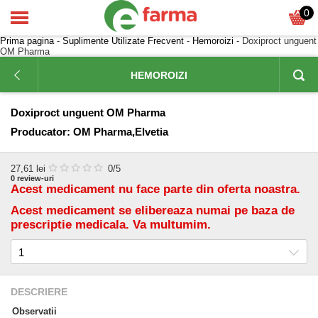
0
Prima pagina
-
Suplimente Utilizate Frecvent
-
Hemoroizi
- Doxiproct unguent
OM Pharma
HEMOROIZI
Doxiproct unguent OM Pharma
Producator:
OM Pharma,Elvetia
27,61
lei
0
/5
0
review-uri
Acest medicament nu face parte din oferta noastra.
Acest medicament se elibereaza numai pe baza de
prescriptie medicala. Va multumim.
DESCRIERE
Observatii