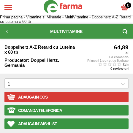
0
Prima pagina
-
Vitamine si Minerale
-
MultiVitamine
- Doppelherz A-Z Retard
cu Luteina x 60 tb
MULTIVITAMINE
64,89
Doppelherz A-Z Retard cu Luteina
x 60 tb
lei
La comanda
Producator:
Doppel Hertz,
Primesti
1 punct
de fidelitate
0
/5
Germania
0
review-uri
ADAUGA IN COS
COMANDA TELEFONICA
ADAUGA IN WISHLIST