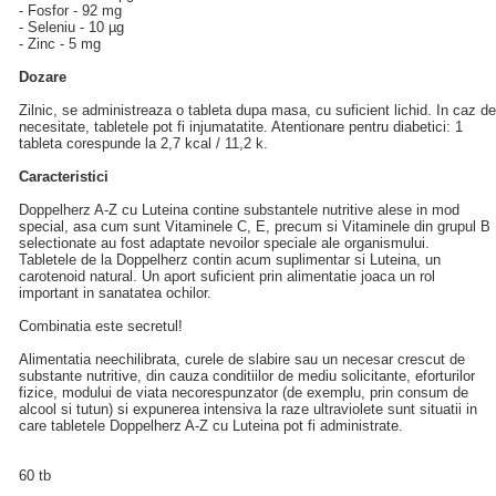
- Fosfor - 92 mg
- Seleniu - 10 µg
- Zinc - 5 mg
Dozare
Zilnic, se administreaza o tableta dupa masa, cu suficient lichid. In caz de
necesitate, tabletele pot fi injumatatite. Atentionare pentru diabetici: 1
tableta corespunde la 2,7 kcal / 11,2 k.
Caracteristici
Doppelherz A-Z cu Luteina contine substantele nutritive alese in mod
special, asa cum sunt Vitaminele C, E, precum si Vitaminele din grupul B
selectionate au fost adaptate nevoilor speciale ale organismului.
Tabletele de la Doppelherz contin acum suplimentar si Luteina, un
carotenoid natural. Un aport suficient prin alimentatie joaca un rol
important in sanatatea ochilor.
Combinatia este secretul!
Alimentatia neechilibrata, curele de slabire sau un necesar crescut de
substante nutritive, din cauza conditiilor de mediu solicitante, eforturilor
fizice, modului de viata necorespunzator (de exemplu, prin consum de
alcool si tutun) si expunerea intensiva la raze ultraviolete sunt situatii in
care tabletele Doppelherz A-Z cu Luteina pot fi administrate.
60 tb