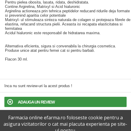
Pentru pielea obosita, lasata, ridata, deshidratata.
Contine Argirelina, Matrixyl si Acid hialuronic
Argirelina actioneaza prin tehnica peptidelor reducand ridurile deja formate
si prevenind aparitia celor potentiale
Matrixyl- ul stimuleaza sinteza naturala de colagen si protejeaza fibrele de
elastina, refacand structura pielii. Aceasta isi recapata elasticitatea si
fermitatea
Acidul hialuronic este responsabil de hidratarea maxima.
Alternativa eficienta, sigura si convenabila la chirurgia cosmetica.
Produse unice atat pentru femei cat si pentru barbati.
Flacon 30 ml.
Inca nu sunt review-uri la acest produs !
ADAUGA UN REVIEW
Farmacia online efarma.ro foloseste cookie pentru a
TERMENI SI CONDITII
asigura vizitatorilor o cat mai placuta experienta pe site-
ul nostru.