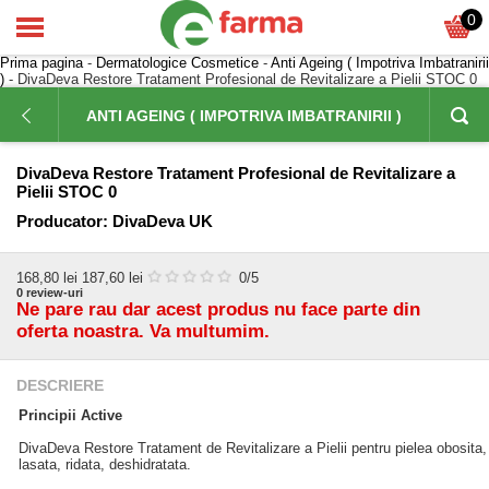
0
Prima pagina
-
Dermatologice Cosmetice
-
Anti Ageing ( Impotriva Imbatranirii
)
- DivaDeva Restore Tratament Profesional de Revitalizare a Pielii STOC 0
ANTI AGEING ( IMPOTRIVA IMBATRANIRII )
DivaDeva Restore Tratament Profesional de Revitalizare a
Pielii STOC 0
Producator:
DivaDeva UK
168,80
lei
187,60 lei
0
/5
0
review-uri
Ne pare rau dar acest produs nu face parte din
oferta noastra. Va multumim.
DESCRIERE
Principii Active
DivaDeva Restore Tratament de Revitalizare a Pielii pentru pielea obosita,
lasata, ridata, deshidratata.