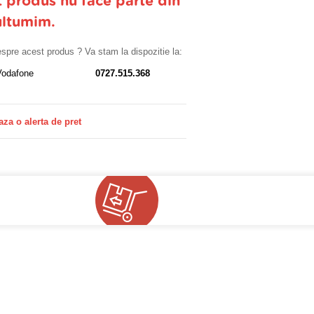
t produs nu face parte din
ultumim.
despre acest produs ? Va stam la dispozitie la:
Vodafone
0727.515.368
aza o alerta de pret