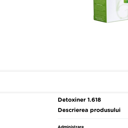
Cumpara de minim 299 lei
din farmaci
Detoxiner 1.618
Descrierea produsului
Administrare