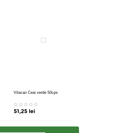
Vitacan Ceai verde 50cps
Ideal Bar baton slabit x 50 g
51,25 lei
2,54 lei