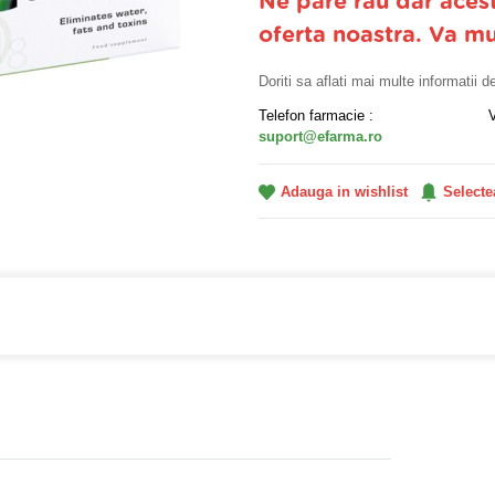
Ne pare rau dar aces
oferta noastra. Va m
Doriti sa aflati mai multe informatii 
Telefon farmacie :
suport@efarma.ro
Adauga in wishlist
Selecte
a online eFarma si beneficiezi de transport gratuit!