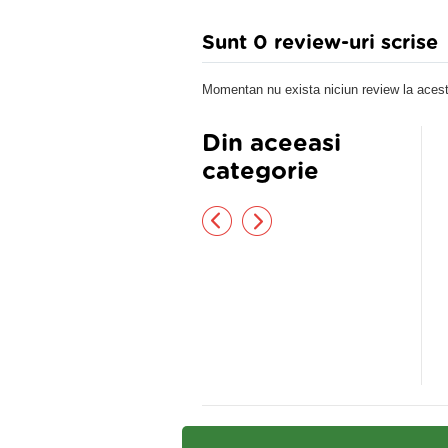
Sunt 0 review-uri scrise
Momentan nu exista niciun review la acest
Din aceeasi
categorie
ai verde 50cps
Super Slim
,02 lei
97,82 lei