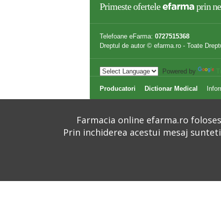
Primeste ofertele
prin ne
efarma
Telefoane eFarma:
0727515368
Dreptul de autor © efarma.ro - Toate Drept
Powered by
T
Producatori
Dictionar Medical
Infor
Farmacia online efarma.ro folosest
Prin inchiderea acestui mesaj suntet