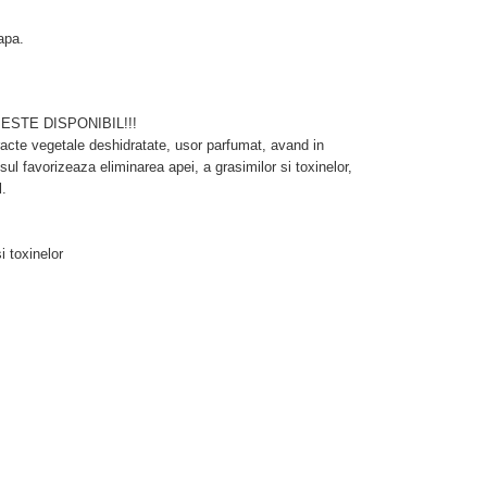
apa.
STE DISPONIBIL!!!
acte vegetale deshidratate, usor parfumat, avand in
l favorizeaza eliminarea apei, a grasimilor si toxinelor,
l.
i toxinelor