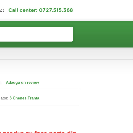
Call center: 0727.515.368
act
Contul meu
Cosul meu
i
Adauga un review
ator:
3 Chenes Franta