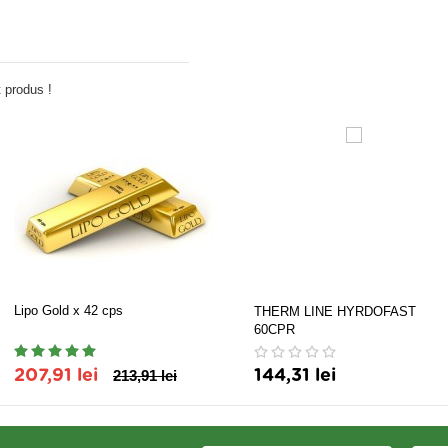
Adauga comentariu
 produs !
Lipo Gold x 42 cps
THERM LINE HYRDOFAST
60CPR
207,91 lei
213,91 lei
144,31 lei