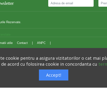
wsletter
urile Rezervate.
ranslate
matii utile
Contact
|
ANPC
|
e cookie pentru a asigura vizitatorilor o cat mai pl
i de acord cu folosirea cookie in concordanta cu
term
Autoritatea Nationala pentru Protectia Consumatorilor –
anpc.ro
Accept!