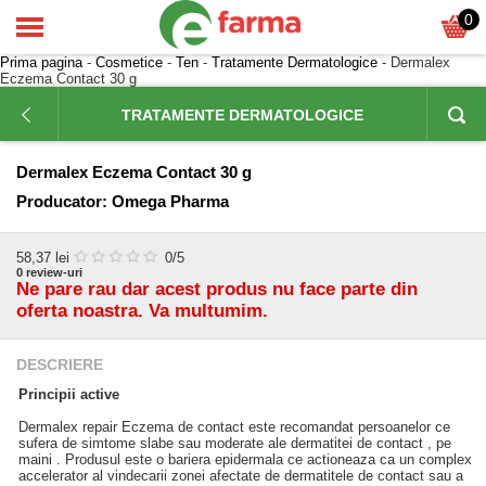
0
Prima pagina
-
Cosmetice
-
Ten
-
Tratamente Dermatologice
- Dermalex
Eczema Contact 30 g
TRATAMENTE DERMATOLOGICE
Dermalex Eczema Contact 30 g
Producator:
Omega Pharma
58,37
lei
0
/5
0
review-uri
Ne pare rau dar acest produs nu face parte din
oferta noastra. Va multumim.
DESCRIERE
Principii active
Dermalex repair Eczema de contact este recomandat persoanelor ce
sufera de simtome slabe sau moderate ale dermatitei de contact , pe
maini . Produsul este o bariera epidermala ce actioneaza ca un complex
accelerator al vindecarii zonei afectate de dermatitele de contact sau a