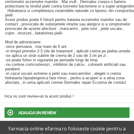
simtomelor eczemelor mainilor . Mai mult , Dermalex creaza o bariera
protectoare la nivelul pielii contra toxinelor bacteriene si a super antigenilor
. Hidrateaza si completeaza ceramidele naturale ce lipsesc din compozitia
pielii .
Acest produs poate fi folosit pentru tratarea eczemelor mainilor sau de
contact , provocate de substantele iritante sau alergice si a simptomelor
provocate de aceste afectiuni : mancarimi , pete rosii , piele uscata ,
cojire , eroziuni , batatorirea pielii .
Mod de administarre:
-orice persoana , mai mare de 6 ani .
-in timpul primelor 2-3 zile de tratament , aplicati crema pe pielea umeda .
-se aplica un strat subtire de crema de 2 sau de 3 ori pe zi .
-se poate folosi in siguranta pe perioade lungi de timp
-nu contine corticosteroizi , inhibitori de calciu , coloranti artificiali sau
parabeni .
-in cazul uscarii extreme a pielii sau mancarimilor , alegeti o crema
hidratanta hipoalergenica fara miros , pentru a acoperi si a alina zona
afectata , in urma aplicarii cremei Dermalex repair Eczema de contact
Inca nu sunt review-uri la acest produs !
ADAUGA UN REVIEW
Farmacia online efarma.ro foloseste cookie pentru a
TERMENI SI CONDITII