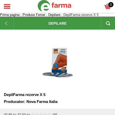
0
Prima pagina
-
Produse Femei
-
Depilare
- DepilFarma rezerve X 5
DEPILARE
DepilFarma rezerve X 5
Producator:
Nova Farma Italia
33,80
lei
37,50 lei
0
/5