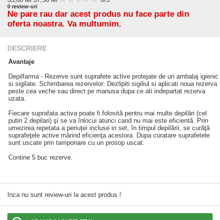
0
review-uri
Ne pare rau dar acest produs nu face parte din
oferta noastra. Va multumim.
DESCRIERE
Avantaje
Depilfarma - Rezerve sunt suprafete active protejate de un ambalaj igienic
si sigilate. Schimbarea rezervelor: Dezlipiti sigiliul si aplicati noua rezerva
peste cea veche sau direct pe manusa dupa ce ati indepartat rezerva
uzata.
Fiecare suprafata activa poate fi folosită pentru mai multe depilări (cel
putin 2 depilari) şi se va înlocui atunci cand nu mai este eficientă. Prin
umezirea repetata a periuţei incluse in set, în timpul depilării, se curăţă
suprafeţele active mărind eficienţa acestora. Dupa curatare suprafetele
sunt uscate prin tamponare cu un prosop uscat.
Contine 5 buc rezerve.
Inca nu sunt review-uri la acest produs !