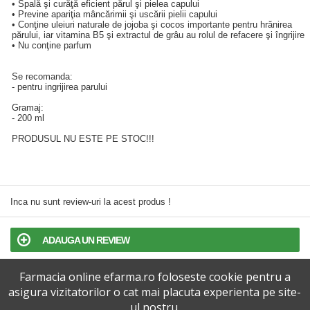
• Spală şi curăţă eficient părul şi pielea capului
• Previne apariţia mâncărimii şi uscării pielii capului
• Conţine uleiuri naturale de jojoba şi cocos importante pentru hrănirea
părului, iar vitamina B5 şi extractul de grâu au rolul de refacere şi îngrijire
• Nu conţine parfum
Se recomanda:
- pentru ingrijirea parului
Gramaj:
- 200 ml
PRODUSUL NU ESTE PE STOC!!!
Inca nu sunt review-uri la acest produs !
ADAUGA UN REVIEW
Farmacia online efarma.ro foloseste cookie pentru a
TERMENI SI CONDITII
asigura vizitatorilor o cat mai placuta experienta pe site-
ul nostru.