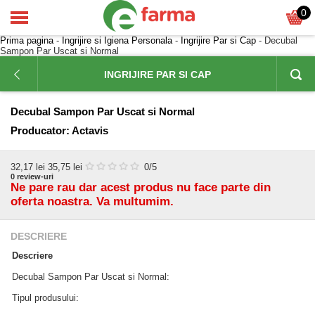
0
Prima pagina
-
Ingrijire si Igiena Personala
-
Ingrijire Par si Cap
- Decubal
Sampon Par Uscat si Normal
INGRIJIRE PAR SI CAP
Decubal Sampon Par Uscat si Normal
Producator:
Actavis
32,17
lei
35,75 lei
0
/5
0
review-uri
Ne pare rau dar acest produs nu face parte din
oferta noastra. Va multumim.
DESCRIERE
Descriere
Decubal Sampon Par Uscat si Normal:
Tipul produsului: